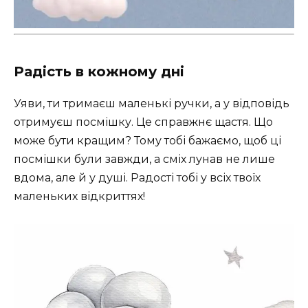
Радість в кожному дні
Уяви, ти тримаєш маленькі ручки, а у відповідь
отримуєш посмішку. Це справжнє щастя. Що
може бути кращим? Тому тобі бажаємо, щоб ці
посмішки були завжди, а сміх лунав не лише
вдома, але й у душі. Радості тобі у всіх твоїх
маленьких відкриттях!