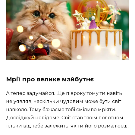
Мрії про велике майбутнє
А тепер задумайся. Ще півроку тому ти навіть
не уявляв, наскільки чудовим може бути світ
навколо. Тому бажаємо тобі сміливо мріяти.
Досліджуй невідоме. Світ став твоїм полотном. І
тільки від тебе залежить, як ти його розмалюєш.