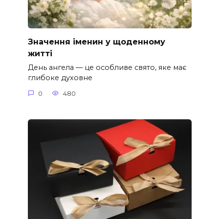
Значення іменин у щоденному
житті
День ангела — це особливе свято, яке має
глибоке духовне
0
480