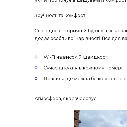
який пропонує відвідувачам комфортн
Зручності та комфорт
Сьогодні в історичній будівлі вас чекаю
додає особливої чарівності. Все для 
Wi-Fi на високій швидкості
Сучасна кухня в кожному номері
Пральня, де можна безкоштовно п
Атмосфера, яка зачаровує