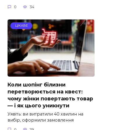
0
34
ЦІКАВЕ
Коли шопінг білизни
перетворюється на квест:
чому жінки повертають товар
— і як цього уникнути
Уявіть: ви витратили 40 хвилин на
вибір, оформили замовлення
0
29