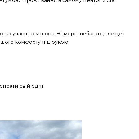
і умови проживання в самому центрі міста.
ть сучасні зручності. Номерів небагато, але це і
вашого комфорту під рукою.
опрати свій одяг