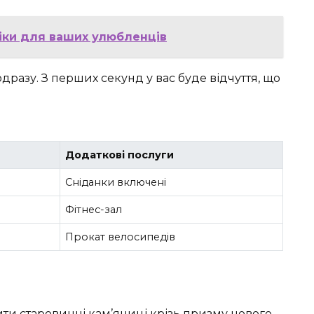
ліки для ваших улюбленців
одразу. З перших секунд у вас буде відчуття, що
Додаткові послуги
Сніданки включені
Фітнес-зал
Прокат велосипедів
чити старовинні кам’яниці крізь призму нового