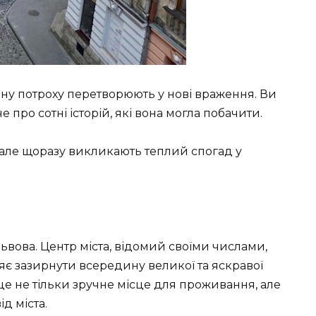
стіну потроху перетворюють у нові враження. Ви
 про сотні історій, які вона могла побачити.
, але щоразу викликають теплий спогад у
Львова. Центр міста, відомий своїми числами,
яє зазирнути всередину великої та яскравої
– це не тільки зручне місце для проживання, але
д міста.