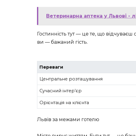
Ветеринарна аптека у Львові - 
Гостинність тут — це те, що відчуваєш 
ви — бажаний гість.
Переваги
Центральне розташування
Сучасний інтер’єр
Орієнтація на клієнта
Львів за межами готелю
Місто вирує життям. Бути тут — це ба