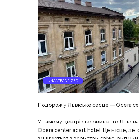
UNCATEGORIZED
Подорож у Львіське серце — Opera cen
У самому центрі старовинного Львова,
Opera center apart hotel. Це місце, де 
змішуються з ароматом свіжої випічки