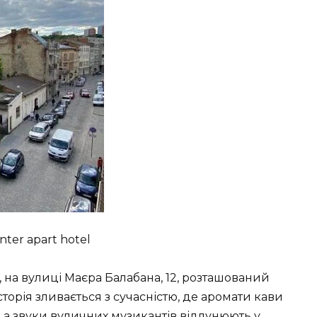
ter apart hotel
 на вулиці Маєра Балабана, 12, розташований
історія зливається з сучасністю, де аромати кави
, а звуки вуличних музикантів відлунюють у