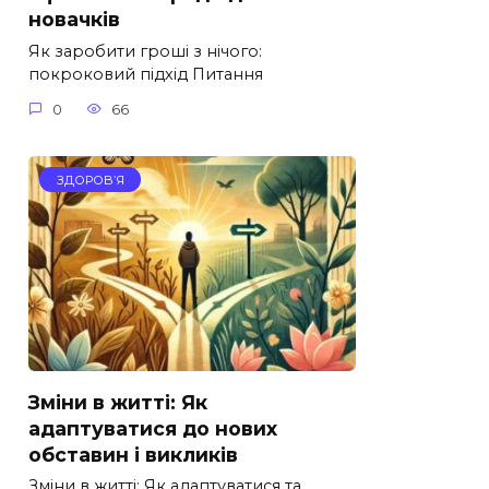
новачків
Як заробити гроші з нічого:
покроковий підхід Питання
0
66
ЗДОРОВ’Я
Зміни в житті: Як
адаптуватися до нових
обставин і викликів
Зміни в житті: Як адаптуватися та