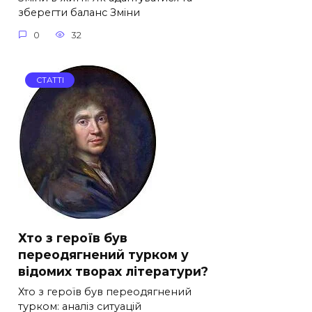
зберегти баланс Зміни
0
32
СТАТТІ
Хто з героїв був
переодягнений турком у
відомих творах літератури?
Хто з героїв був переодягнений
турком: аналіз ситуацій