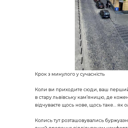
Крок з минулого у сучасність
Коли ви приходите сюди, ваш перший 
в стару львівську кам’яницю, де кожен
відчуваєте щось нове, щось таке… як о
Колись тут розташовувались буржуазні