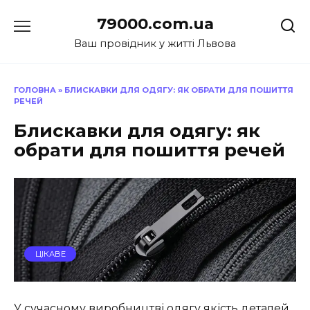
Перейти
79000.com.ua
до
вмісту
Ваш провідник у житті Львова
ГОЛОВНА
»
БЛИСКАВКИ ДЛЯ ОДЯГУ: ЯК ОБРАТИ ДЛЯ ПОШИТТЯ
РЕЧЕЙ
Блискавки для одягу: як
обрати для пошиття речей
ЦІКАВЕ
У сучасному виробництві одягу якість деталей