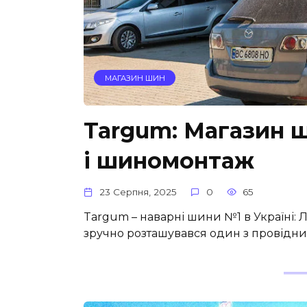
МАГАЗИН ШИН
Targum: Магазин ш
і шиномонтаж
23 Серпня, 2025
0
65
Targum – наварні шини №1 в Україні: Ль
зручно розташувався один з провідни