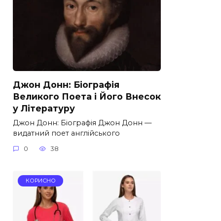
Джон Донн: Біографія
Великого Поета і Його Внесок
у Літературу
Джон Донн: Біографія Джон Донн —
видатний поет англійського
0
38
КОРИСНО