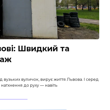
ові: Швидкий та
таж
ед вузьких вуличок, вирує життя Львова. І серед
и натхнення до руху — навіть