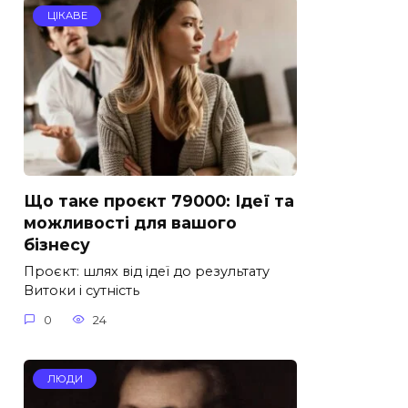
ЦІКАВЕ
Що таке проєкт 79000: Ідеї та
можливості для вашого
бізнесу
Проєкт: шлях від ідеї до результату
Витоки і сутність
0
24
ЛЮДИ