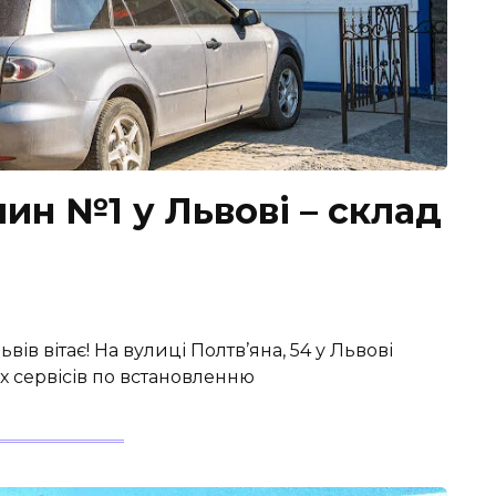
ин №1 у Львові – склад
вів вітає! На вулиці Полтв’яна, 54 у Львові
х сервісів по встановленню