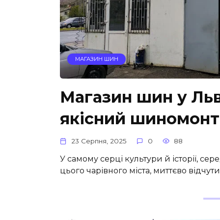
МАГАЗИН ШИН
Магазин шин у Льв
якісний шиномон
23 Серпня, 2025
0
88
У самому серці культури й історії, сер
цього чарівного міста, миттєво відчут