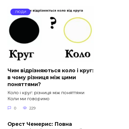
ЛЮДИ
Чим відрізняються коло і круг:
в чому різниця між цими
поняттями?
Коло і круг: різниця між поняттями
Коли ми говоримо
0
229
Орест Чемерис: Повна