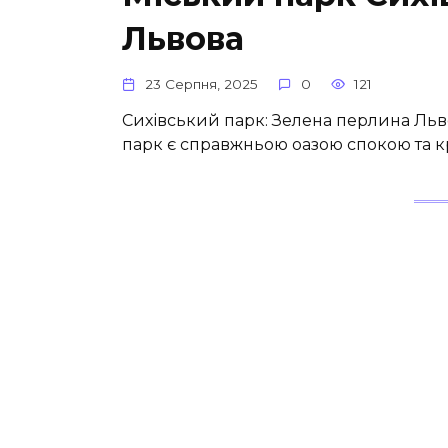
Львова
23 Серпня, 2025
0
121
Сихівський парк: Зелена перлина Льв
парк є справжньою оазою спокою та к