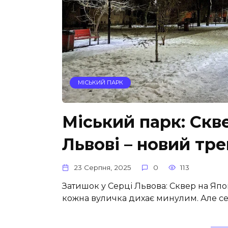
МІСЬКИЙ ПАРК
Міський парк: Скв
Львові – новий тр
23 Серпня, 2025
0
113
Затишок у Серці Львова: Сквер на Япон
кожна вуличка дихає минулим. Але сер