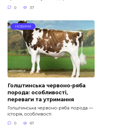
0
37
НОВИНИ
Голштинська червоно-ряба
порода: особливості,
переваги та утримання
Голштинська червоно-ряба порода —
історія, особливості
0
67