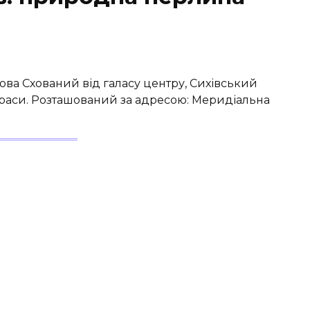
ова Схований від галасу центру, Сихівський
раси. Розташований за адресою: Меридіальна