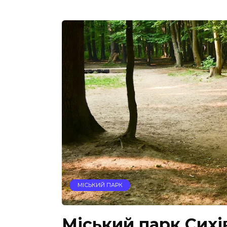
МІСЬКИЙ ПАРК
Міський парк Сихі