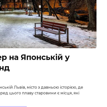
ер на Японській у
енд
ській Львів, місто з давньою історією, де
ед цього плаву старовини є місця, які