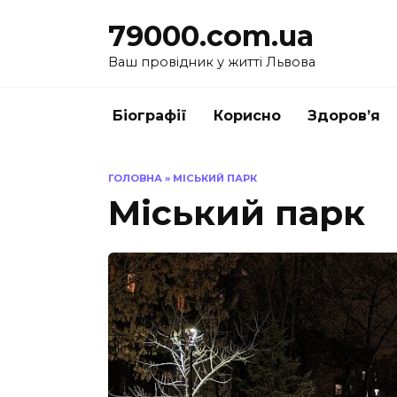
Перейти
79000.com.ua
до
вмісту
Ваш провідник у житті Львова
Біографії
Корисно
Здоров’я
ГОЛОВНА
»
МІСЬКИЙ ПАРК
Міський парк