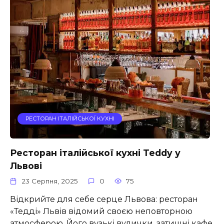
РЕСТОРАН ІТАЛІЙСЬКОЇ КУХНІ
Ресторан італійської кухні Teddy у
Львові
23 Серпня, 2025
0
75
Відкрийте для себе серце Львова: ресторан
«Тедді» Львів відомий своєю неповторною
атмосферою. Його вузькі вулички, затишні кафе