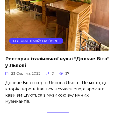
РЕСТОРАН ІТАЛІЙСЬКОЇ КУХНІ
Ресторан італійської кухні “Дольче Віта”
у Львові
23 Серпня, 2025
0
37
Дольче Віта в серці Львова Львів… Це місто, де
історія переплітається з сучасністю, а аромати
кави змішуються з музикою вуличних
музикантів.