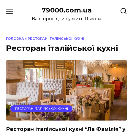
Перейти
79000.com.ua
до
вмісту
Ваш провідник у житті Львова
ГОЛОВНА
»
РЕСТОРАН ІТАЛІЙСЬКОЇ КУХНІ
Ресторан італійської кухні
РЕСТОРАН ІТАЛІЙСЬКОЇ КУХНІ
Ресторан італійської кухні “Ла Фамілія” у