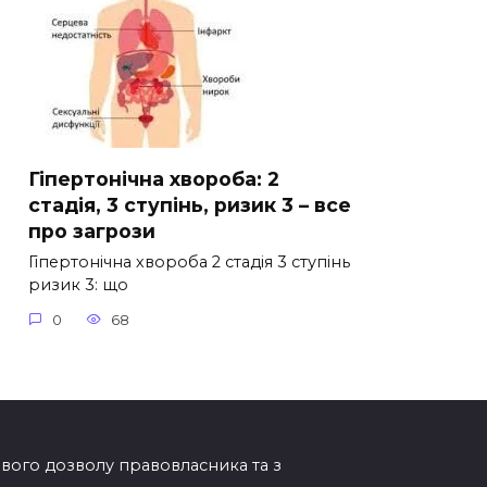
Гіпертонічна хвороба: 2
стадія, 3 ступінь, ризик 3 – все
про загрози
Гіпертонічна хвороба 2 стадія 3 ступінь
ризик 3: що
0
68
мового дозволу правовласника та з