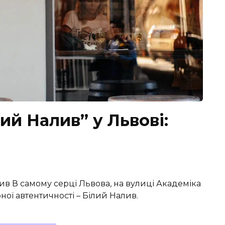
ий Налив” у Львові:
ив В самому серці Львова, на вулиці Академіка
рної автентичності – Білий Налив.