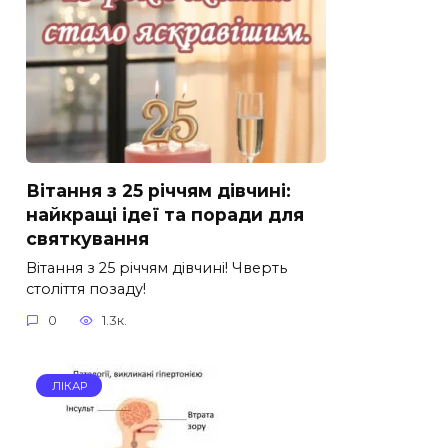
Вітання з 25 річчям дівчині:
найкращі ідеї та поради для
святкування
Вітання з 25 річчям дівчині! Чверть
століття позаду!
0
1.3к.
ЛІКАР