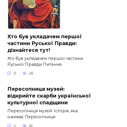
Хто був укладачем першої
частини Руської Правди:
дізнайтеся тут!
Хто був укладачем першої частини
Руської Правди Питання
0
26
Пересопниця музей:
відкрийте скарби української
культурної спадщини
Пересопниця музей: Історія, яка
оживає Пересопниця
0
18