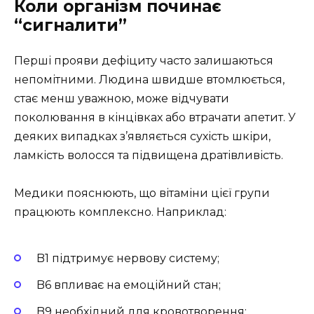
Коли організм починає
“сигналити”
Перші прояви дефіциту часто залишаються
непомітними. Людина швидше втомлюється,
стає менш уважною, може відчувати
поколювання в кінцівках або втрачати апетит. У
деяких випадках з’являється сухість шкіри,
ламкість волосся та підвищена дратівливість.
Медики пояснюють, що вітаміни цієї групи
працюють комплексно. Наприклад:
B1 підтримує нервову систему;
B6 впливає на емоційний стан;
B9 необхідний для кровотворення;