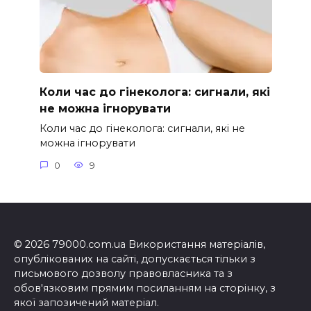
Коли час до гінеколога: сигнали, які
не можна ігнорувати
Коли час до гінеколога: сигнали, які не
можна ігнорувати
0
9
© 2026 79000.com.ua Використання матеріалів,
опублікованих на сайті, допускається тільки з
письмового дозволу правовласника та з
обов'язковим прямим посиланням на сторінку, з
якої запозичений матеріал.