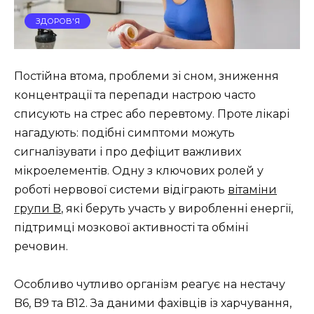
ЗДОРОВ'Я
Постійна втома, проблеми зі сном, зниження
концентрації та перепади настрою часто
списують на стрес або перевтому. Проте лікарі
нагадують: подібні симптоми можуть
сигналізувати і про дефіцит важливих
мікроелементів. Одну з ключових ролей у
роботі нервової системи відіграють
вітаміни
групи B
, які беруть участь у виробленні енергії,
підтримці мозкової активності та обміні
речовин.
Особливо чутливо організм реагує на нестачу
B6, B9 та B12. За даними фахівців із харчування,