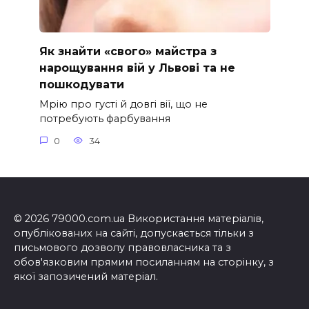
Як знайти «свого» майстра з
нарощування вій у Львові та не
пошкодувати
Мрію про густі й довгі вії, що не
потребують фарбування
0
34
© 2026 79000.com.ua Використання матеріалів,
опублікованих на сайті, допускається тільки з
письмового дозволу правовласника та з
обов'язковим прямим посиланням на сторінку, з
якої запозичений матеріал.