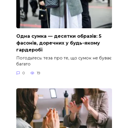
Одна сумка — десятки образів: 5
фасонів, доречних у будь-якому
гардеробі
Погодьтесь: теза про те, що сумок не буває
багато
0
19