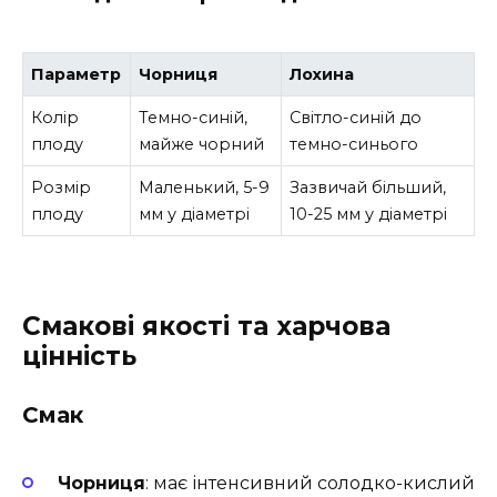
Параметр
Чорниця
Лохина
Колір
Темно-синій,
Світло-синій до
плоду
майже чорний
темно-синього
Розмір
Маленький, 5-9
Зазвичай більший,
плоду
мм у діаметрі
10-25 мм у діаметрі
Смакові якості та харчова
цінність
Смак
Чорниця
: має інтенсивний солодко-кислий