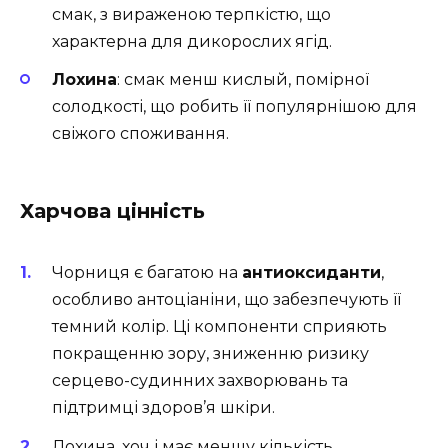
смак, з вираженою терпкістю, що
характерна для дикорослих ягід.
Лохина
: смак менш кислый, помірної
солодкості, що робить її популярнішою для
свіжого споживання.
Харчова цінність
Чорниця є багатою на
антиоксиданти
,
особливо антоціаніни, що забезпечують її
темний колір. Ці компоненти сприяють
покращенню зору, зниженню ризику
серцево-судинних захворювань та
підтримці здоров’я шкіри.
Лохина, хоч і має меншу кількість