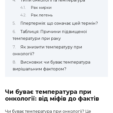
Типи онкології та температура
Рак нирки
Рак легень
Гіпертермія: що означає цей термін?
Таблиця: Причини підвищеної
температури при раку
Як знизити температуру при
онкології?
Висновки: чи буває температура
вирішальним фактором?
Чи буває температура при
онкології: від міфів до фактів
Чи буває температура при онкології? Це