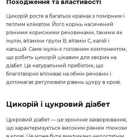
Походження та властивості
Цикорій росте в багатьох країнах з помірним і
теплим кліматом. Його корінь насичений
різними корисними речовинами, такими як
інулін, вітаміни групи B, вітамін C, калій і
кальцій. Саме інулін є головним компонентом,
що робить цикорій цікавим для хворих на
діабет. Це натуральний пребіотик, що
благотворно впливає на обмін речовин і
допомагає регулювати рівень цукру в крові.
Цикорій і цукровий діабет
Цукровий діабет — це хронічне захворювання,
що характеризується високим рівнем глюкози
в крові. Це може бути викликано недостатнім