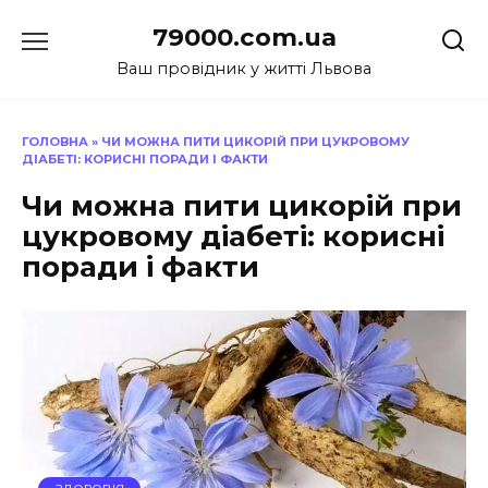
Перейти
79000.com.ua
до
вмісту
Ваш провідник у житті Львова
ГОЛОВНА
»
ЧИ МОЖНА ПИТИ ЦИКОРІЙ ПРИ ЦУКРОВОМУ
ДІАБЕТІ: КОРИСНІ ПОРАДИ І ФАКТИ
Чи можна пити цикорій при
цукровому діабеті: корисні
поради і факти