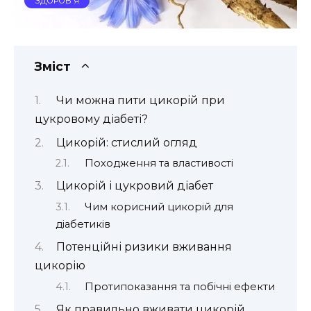
ЗДОРОВ'Я
Зміст
Чи можна пити цикорій при
цукровому діабеті?
Цикорій: стислий огляд
Походження та властивості
Цикорій і цукровий діабет
Чим корисний цикорій для
діабетиків
Потенційні ризики вживання
цикорію
Протипоказання та побічні ефекти
Як правильно вживати цикорій