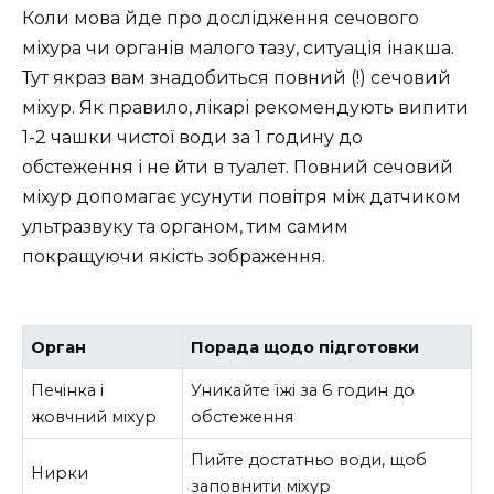
Коли мова йде про дослідження сечового
міхура чи органів малого тазу, ситуація інакша.
Тут якраз вам знадобиться повний (!) сечовий
міхур. Як правило, лікарі рекомендують випити
1-2 чашки чистої води за 1 годину до
обстеження і не йти в туалет. Повний сечовий
міхур допомагає усунути повітря між датчиком
ультразвуку та органом, тим самим
покращуючи якість зображення.
Орган
Порада щодо підготовки
Печінка і
Уникайте їжі за 6 годин до
жовчний міхур
обстеження
Пийте достатньо води, щоб
Нирки
заповнити міхур