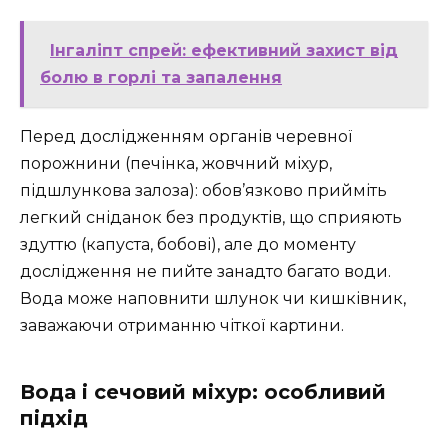
Інгаліпт спрей: ефективний захист від
болю в горлі та запалення
Перед дослідженням органів черевної
порожнини (печінка, жовчний міхур,
підшлункова залоза): обов’язково прийміть
легкий сніданок без продуктів, що сприяють
здуттю (капуста, бобові), але до моменту
дослідження не пийте занадто багато води.
Вода може наповнити шлунок чи кишківник,
заважаючи отриманню чіткої картини.
Вода і сечовий міхур: особливий
підхід