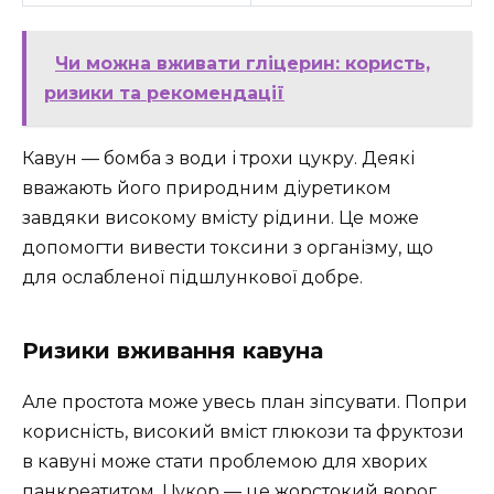
Чи можна вживати гліцерин: користь,
ризики та рекомендації
Кавун — бомба з води і трохи цукру. Деякі
вважають його природним діуретиком
завдяки високому вмісту рідини. Це може
допомогти вивести токсини з організму, що
для ослабленої підшлункової добре.
Ризики вживання кавуна
Але простота може увесь план зіпсувати. Попри
корисність, високий вміст глюкози та фруктози
в кавуні може стати проблемою для хворих
панкреатитом. Цукор — це жорстокий ворог