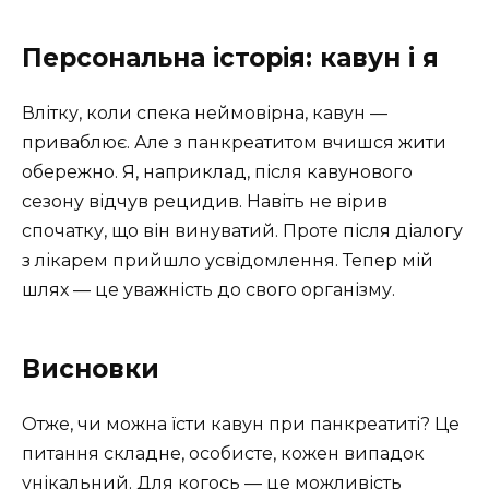
Персональна історія: кавун і я
Влітку, коли спека неймовірна, кавун —
приваблює. Але з панкреатитом вчишся жити
обережно. Я, наприклад, після кавунового
сезону відчув рецидив. Навіть не вірив
спочатку, що він винуватий. Проте після діалогу
з лікарем прийшло усвідомлення. Тепер мій
шлях — це уважність до свого організму.
Висновки
Отже, чи можна їсти кавун при панкреатиті? Це
питання складне, особисте, кожен випадок
унікальний. Для когось — це можливість