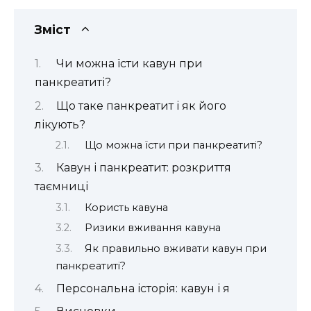
Зміст
Чи можна їсти кавун при
панкреатиті?
Що таке панкреатит і як його
лікують?
Що можна їсти при панкреатиті?
Кавун і панкреатит: розкриття
таємниці
Користь кавуна
Ризики вживання кавуна
Як правильно вживати кавун при
панкреатиті?
Персональна історія: кавун і я