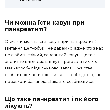
Висновки
Чи можна їсти кавун при
панкреатиті?
Отже, чи можна їсти кавун при панкреатиті?
Питання це турбує. І не даремно, адже хто з нас
не любить свіжий, соковитий кавун, що так
апетитно виглядає влітку? Проте для тих, хто
має хворобу підшлункової залози, їжа стає
особливою частиною життя — необхідною, але
не завжди бажаною. Давайте розбиратися.
Що таке панкреатит і як його
лікують?