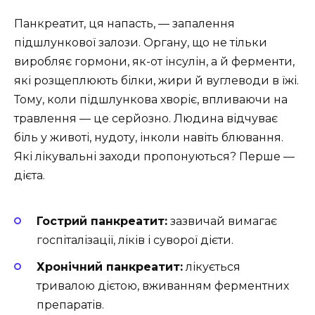
Панкреатит, ця напасть, — запалення
підшлункової залози. Органу, що не тільки
виробляє гормони, як-от інсулін, а й ферменти,
які розщеплюють білки, жири й вуглеводи в їжі.
Тому, коли підшлункова хворіє, впливаючи на
травлення — це серйозно. Людина відчуває
біль у животі, нудоту, інколи навіть блювання.
Які лікувальні заходи пропонуються? Перше —
дієта.
Гострий панкреатит:
зазвичай вимагає
госпіталізації, ліків і суворої дієти.
Хронічний панкреатит:
лікується
тривалою дієтою, вживанням ферментних
препаратів.