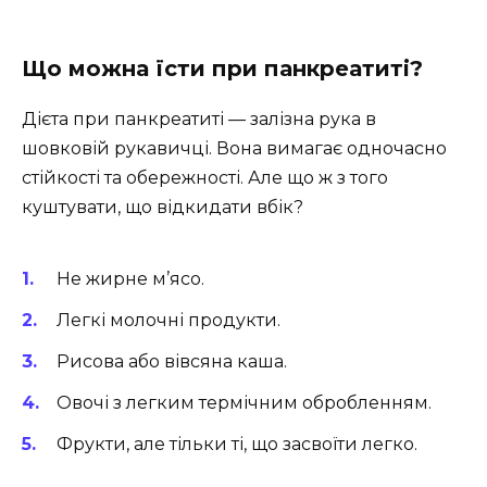
Що можна їсти при панкреатиті?
Дієта при панкреатиті — залізна рука в
шовковій рукавичці. Вона вимагає одночасно
стійкості та обережності. Але що ж з того
куштувати, що відкидати вбік?
Не жирне м’ясо.
Легкі молочні продукти.
Рисова або вівсяна каша.
Овочі з легким термічним обробленням.
Фрукти, але тільки ті, що засвоїти легко.