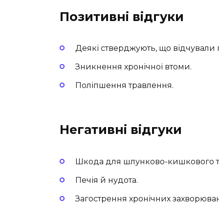
Позитивні відгуки
Деякі стверджують, що відчували 
Зникнення хронічної втоми.
Поліпшення травлення.
Негативні відгуки
Шкода для шлунково-кишкового т
Печія й нудота.
Загострення хронічних захворюван