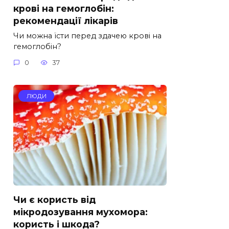
крові на гемоглобін:
рекомендації лікарів
Чи можна їсти перед здачею крові на
гемоглобін?
0
37
ЛЮДИ
Чи є користь від
мікродозування мухомора:
користь і шкода?