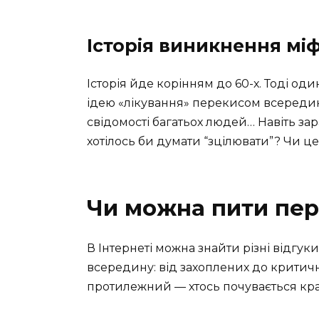
Історія виникнення мі
Історія йде корінням до 60-х. Тоді о
ідею «лікування» перекисом всередину.
свідомості багатьох людей… Навіть зара
хотілось би думати “зцілювати”? Чи ц
Чи можна пити пер
В Інтернеті можна знайти різні відг
всередину: від захоплених до критич
протилежний — хтось почувається кращ