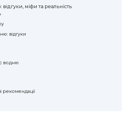
відгуки, міфи та реальність
?
фу
ю: відгуки
с водню
і рекомендації