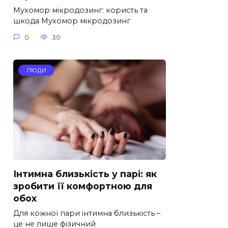
Мухомор мікродозинг: користь та
шкода Мухомор мікродозинг
0
30
ЛЮДИ
Інтимна близькість у парі: як
зробити її комфортною для
обох
Для кожної пари інтимна близькість –
це не лише фізичний