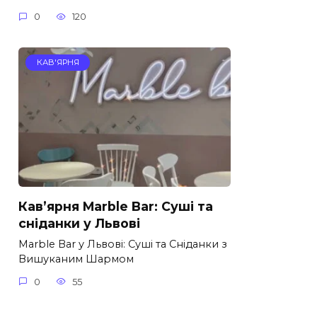
0
120
КАВ'ЯРНЯ
Кав’ярня Marble Bar: Суші та
сніданки у Львові
Marble Bar у Львові: Суші та Сніданки з
Вишуканим Шармом
0
55