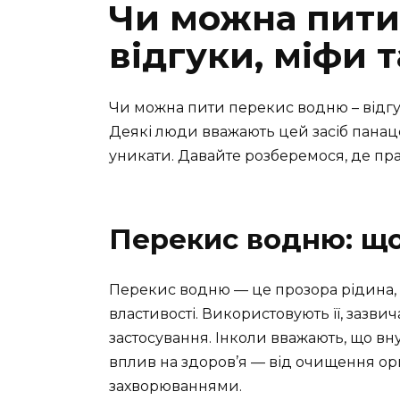
Чи можна пити
відгуки, міфи 
Чи можна пити перекис водню – відгук
Деякі люди вважають цей засіб панаце
уникати. Давайте розберемося, де прав
Перекис водню: що
Перекис водню — це прозора рідина, 
властивості. Використовують її, зазви
застосування. Інколи вважають, що 
вплив на здоров’я — від очищення ор
захворюваннями.