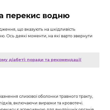
а перекис водню
ідження, що вказують на шкідливість
. Ось деякі моменти, на які варто звернути
ому діабеті: поради та рекомендації
знення слизової оболонки травного тракту,
ідків, включаючи виразки та кровотечі.
рекису є агресивною для внутрішніх органів.