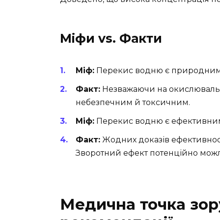
Міфи vs. Факти
Міф:
Перекис водню є природним
Факт:
Незважаючи на окислювальн
небезпечним й токсичним.
Міф:
Перекис водню є ефективним 
Факт:
Жодних доказів ефективності
Зворотний ефект потенційно мож
Медична точка зору