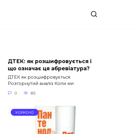
ДТЕК: як розшифровується і
що означає ця абревіатура?
ДТЕК як розшифровується:
Розгорнутий аналіз Коли ми
0
85
КОРИСНО