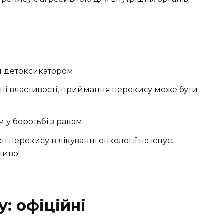
 детоксикатором.
і властивості, приймання перекису може бути
у боротьбі з раком.
 перекису в лікуванні онкології не існує.
ливо!
: офіційні