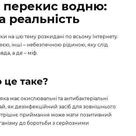
 перекис водню:
та реальність
и на цю тему розкидані по всьому Інтернету.
єю, інші – небезпечною рідиною, яку слід
да, а де – міф.
 це таке?
яка має окислювальні та антибактеріальні
чай, як дезінфекційний засіб для зовнішнього
внутрішнє приймання може мати позитивний
ганізму до боротьби з серйозними