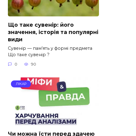
Що таке сувенір: його
значення, історія та популярні
види
Сувенір — пам’ять у формі предмета
Що таке сувенір ?
0
90
ЛІКАР
Чи можна їсти перед здачею