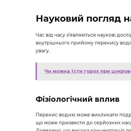
Науковий погляд н
Час від часу з’являються наукові досл
внутрішнього прийому перекису водню
увагу.
Чи можна їсти горох при цукров
Фізіологічний вплив
Перекис водню може викликати подра
що може призвести до серйозних насл
Доведено, що висока концентрація пе