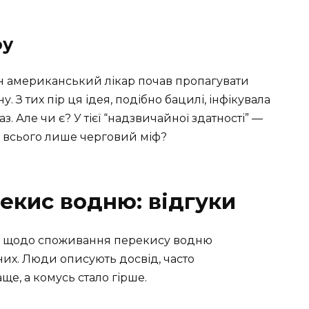
фу
дин американський лікар почав пропагувати
 З тих пір ця ідея, подібно бацилі, інфікувала
з. Але чи є? У тієї “надзвичайної здатності” —
е всього лише черговий міф?
екис водню: відгуки
уки щодо споживання перекису водню
них. Люди описують досвід, часто
е, а комусь стало гірше.