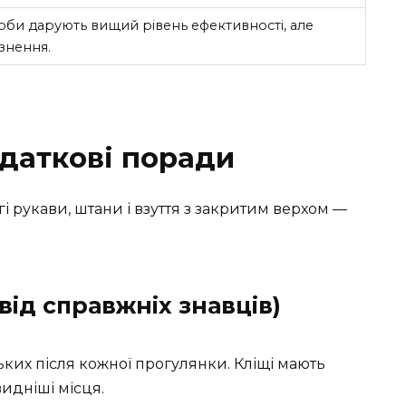
оби дарують вищий рівень ефективності, але
знення.
одаткові поради
гі рукави, штани і взуття з закритим верхом —
від справжніх знавців)
ьких після кожної прогулянки. Кліщі мають
идніші місця.