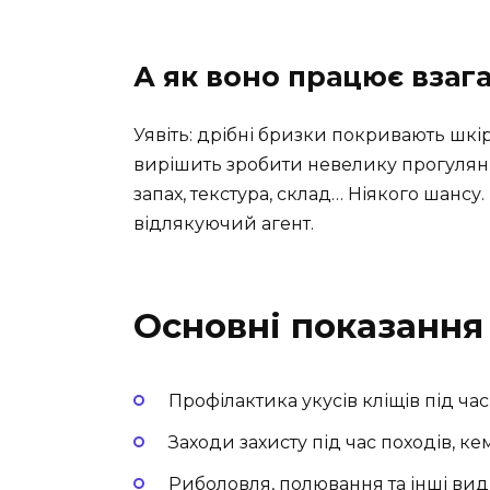
А як воно працює взага
Уявіть: дрібні бризки покривають шкі
вирішить зробити невелику прогулянк
запах, текстура, склад… Ніякого шанс
відлякуючий агент.
Основні показання
Профілактика укусів кліщів під ча
Заходи захисту під час походів, кем
Риболовля, полювання та інші види