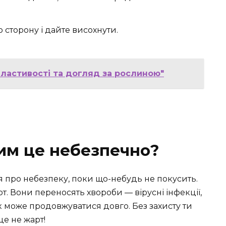
 сторону і дайте висохнути.
властивості та догляд за рослиною"
чим це небезпечно?
я про небезпеку, поки що-небудь не покусить.
. Вони переносять хвороби — вірусні інфекції,
к може продовжуватися довго. Без захисту ти
це не жарт!