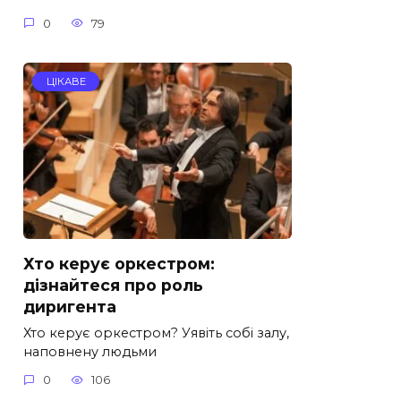
0
79
ЦІКАВЕ
Хто керує оркестром:
дізнайтеся про роль
диригента
Хто керує оркестром? Уявіть собі залу,
наповнену людьми
0
106