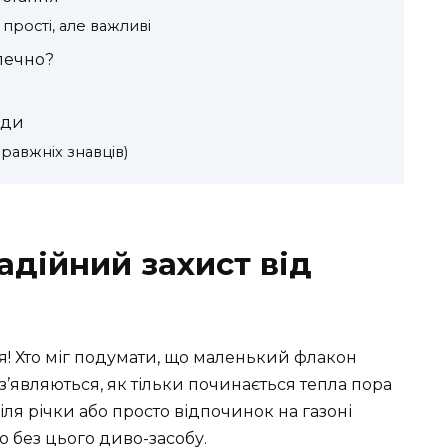
 прості, але важливі
зпечно?
ади
правжніх знавців)
надійний захист від
ія! Хто міг подумати, що маленький флакон
з’являються, як тільки починається тепла пора
біля річки або просто відпочинок на газоні
 без цього диво-засобу.