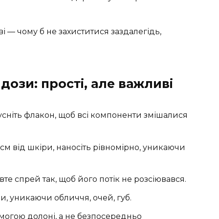
ві — чому б не захиститися заздалегідь,
дози: прості, але важливі
сніть флакон, щоб всі компоненти змішалися
 см від шкіри, наносіть рівномірно, уникаючи
те спрей так, щоб його потік не розсіювався.
и, уникаючи обличчя, очей, губ.
омогою долоні, а не безпосередньо