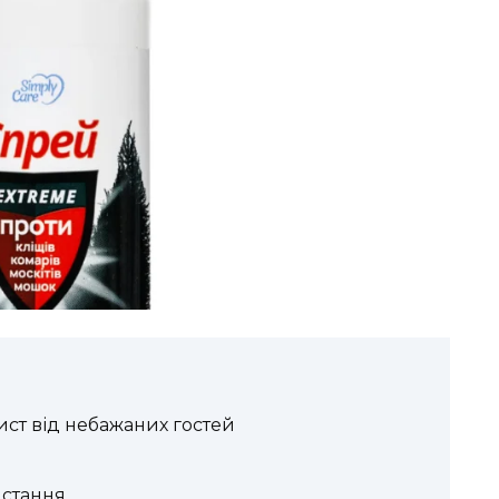
ист від небажаних гостей
истання