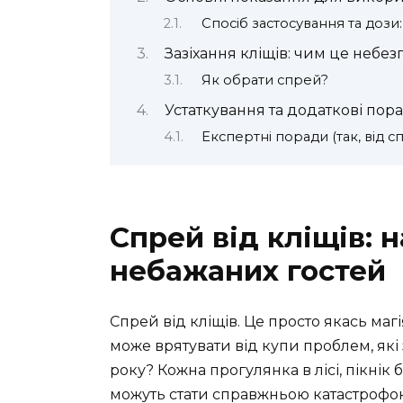
Спосіб застосування та дози:
Зазіхання кліщів: чим це небе
Як обрати спрей?
Устаткування та додаткові пор
Експертні поради (так, від с
Спрей від кліщів: 
небажаних гостей
Спрей від кліщів. Це просто якась маг
може врятувати від купи проблем, які 
року? Кожна прогулянка в лісі, пікнік 
можуть стати справжньою катастрофою