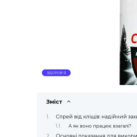
ЗДОРОВ'Я
Зміст
Спрей від кліщів: надійний зах
А як воно працює взагалі?
Основні показання для викор