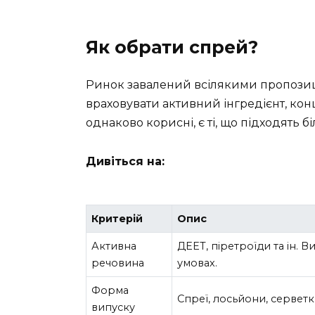
Як обрати спрей?
Ринок завалений всілякими пропозиці
враховувати активний інгредієнт, конце
однаково корисні, є ті, що підходять бі
Дивіться на:
Критерій
Опис
Активна
ДЕЕТ, піретроїди та ін. В
речовина
умовах.
Форма
Спреї, лосьйони, сервет
випуску