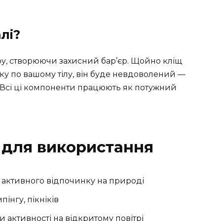
лі?
ру, створюючи захисний бар’єр. Щойно кліщ
у по вашому тілу, він буде невдоволений —
у. Всі ці компоненти працюють як потужний
 для використання
с активного відпочинку на природі
пінгу, пікніків
 активності на відкритому повітрі