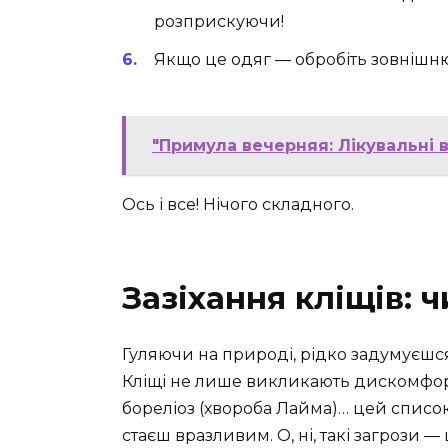
розприскуючи!
Якщо це одяг — обробіть зовнішню
"Примула вечерняя: Лікувальні 
Ось і все! Нічого складного.
Зазіхання кліщів: 
Гуляючи на природі, рідко задумуєшс
Кліщі не лише викликають дискомфорт
бореліоз (хвороба Лайма)… цей списо
стаєш вразливим. О, ні, такі загрози — 