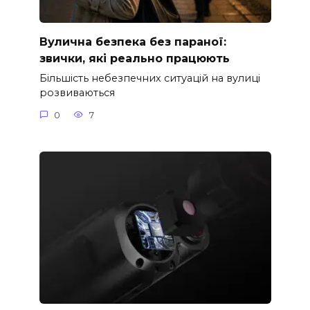
Вулична безпека без параної:
звички, які реально працюють
Більшість небезпечних ситуацій на вулиці
розвиваються
0
7