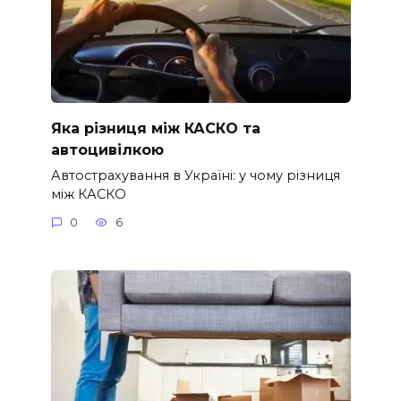
Яка різниця між КАСКО та
автоцивілкою
Автострахування в Україні: у чому різниця
між КАСКО
0
6