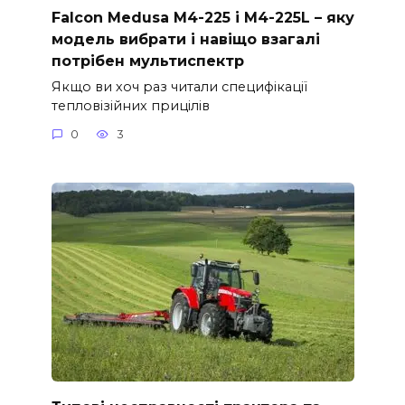
Falcon Medusa M4-225 і M4-225L – яку
модель вибрати і навіщо взагалі
потрібен мультиспектр
Якщо ви хоч раз читали специфікації
тепловізійних прицілів
0
3