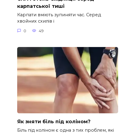
карпатської тиші
Карпати вміють зупиняти час. Серед
хвойних схилів і
0
49
Як зняти біль під коліном?
Біль під коліном є одна з тих проблем, які