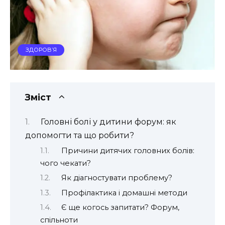
ЗДОРОВ’Я
Зміст
Головні болі у дитини форум: як
допомогти та що робити?
Причини дитячих головних болів:
чого чекати?
Як діагностувати проблему?
Профілактика і домашні методи
Є ще когось запитати? Форум,
спільноти