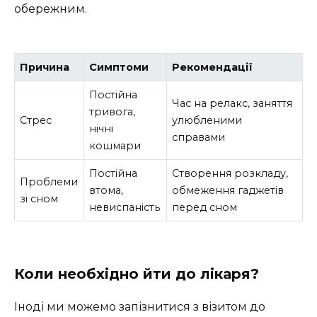
обережним.
Причина
Симптоми
Рекомендації
Постійна
Час на релакс, заняття
тривога,
Стрес
улюбленими
нічні
справами
кошмари
Постійна
Створення розкладу,
Проблеми
втома,
обмеження гаджетів
зі сном
невиспаність
перед сном
Коли необхідно йти до лікаря?
Іноді ми можемо запізнитися з візитом до