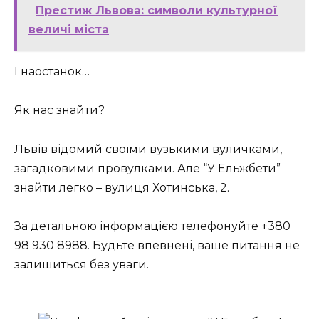
Престиж Львова: символи культурної
величі міста
І наостанок…
Як нас знайти?
Львів відомий своїми вузькими вуличками,
загадковими провулками. Але “У Ельжбети”
знайти легко – вулиця Хотинська, 2.
За детальною інформацією телефонуйте +380
98 930 8988. Будьте впевнені, ваше питання не
залишиться без уваги.