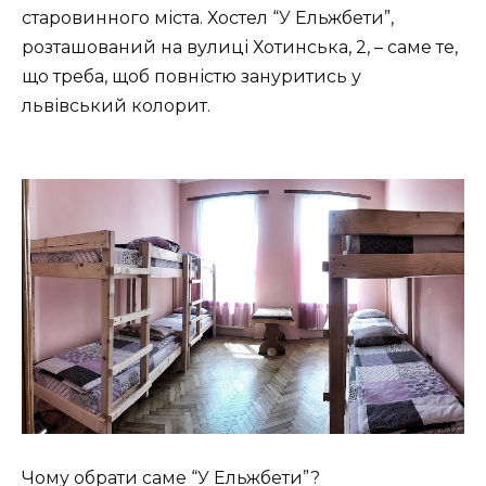
старовинного міста. Хостел “У Ельжбети”,
розташований на вулиці Хотинська, 2, – саме те,
що треба, щоб повністю зануритись у
львівський колорит.
Чому обрати саме “У Ельжбети”?