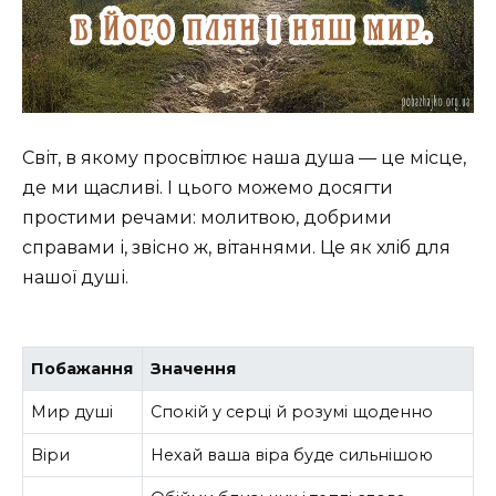
Світ, в якому просвітлює наша душа — це місце,
де ми щасливі. І цього можемо досягти
простими речами: молитвою, добрими
справами і, звісно ж, вітаннями. Це як хлiб для
нашої душі.
Побажання
Значення
Мир душі
Спокій у серці й розумі щоденно
Віри
Нехай ваша віра буде сильнішою