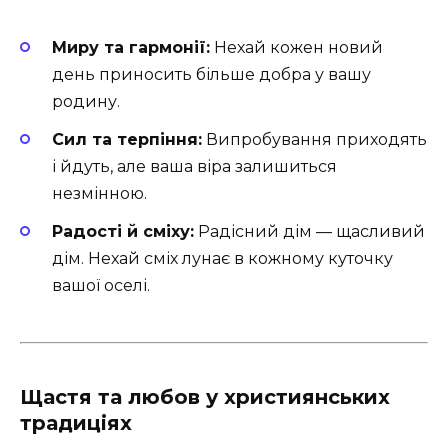
Миру та гармонії:
Нехай кожен новий
день приносить більше добра у вашу
родину.
Сил та терпіння:
Випробування приходять
і йдуть, але ваша віра залишиться
незмінною.
Радості й сміху:
Радісний дім — щасливий
дім. Нехай сміх лунає в кожному куточку
вашої оселі.
Щастя та любов у християнських
традиціях