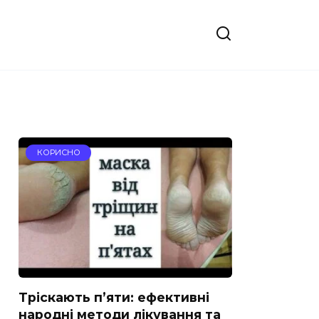
КОРИСНО
Тріскають п’яти: ефективні
народні методи лікування та