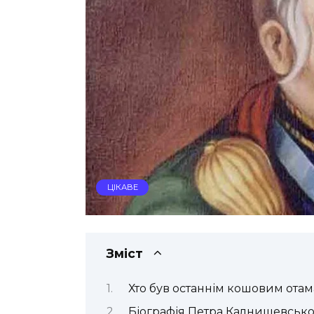
ЦІКАВЕ
Зміст
Хто був останнім кошовим отам
Біографія Петра Калнишевсько