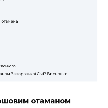
о отамана
евського
аном Запорозької Січі? Висновки
кошовим отаманом