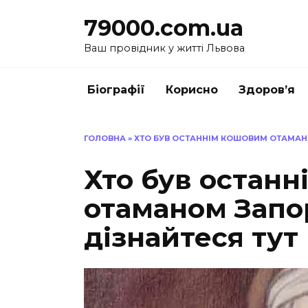
Перейти
79000.com.ua
до
вмісту
Ваш провідник у житті Львова
Біографії
Корисно
Здоров’я
ГОЛОВНА
»
ХТО БУВ ОСТАННІМ КОШОВИМ ОТАМАНО
Хто був остан
отаманом Запор
дізнайтеся тут