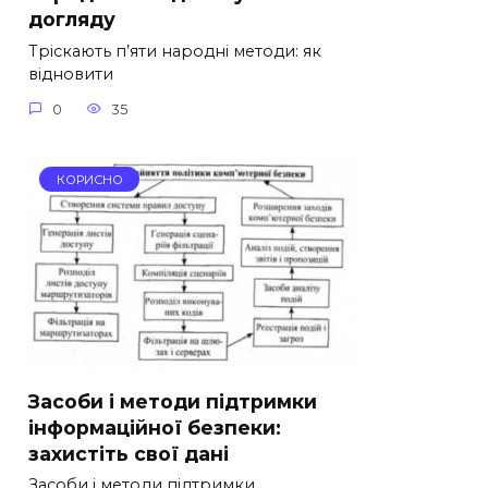
догляду
Тріскають п’яти народні методи: як
відновити
0
35
КОРИСНО
Засоби і методи підтримки
інформаційної безпеки:
захистіть свої дані
Засоби і методи підтримки