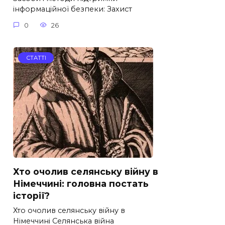
інформаційної безпеки: Захист
0
26
СТАТТІ
Хто очолив селянську війну в
Німеччині: головна постать
історії?
Хто очолив селянську війну в
Німеччині Селянська війна