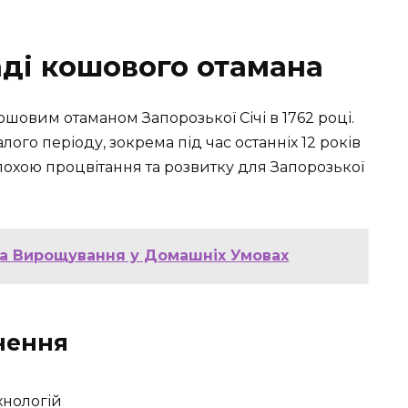
аді кошового отамана
овим отаманом Запорозької Січі в 1762 році.
ого періоду, зокрема під час останніх 12 років
епохою процвітання та розвитку для Запорозької
 та Вирощування у Домашніх Умовах
нення
хнологій