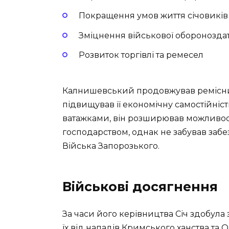
Покращення умов життя січовиків
Зміцнення військової обороноздат
Розвиток торгівлі та ремесел
Калнишевський продовжував ремісничу
підвищував її економічну самостійні
ватажками, він розширював можливос
господарством, однак не забував забе
Війська Запорозького.
Військові досягнення
За часи його керівництва Січ здобула 
їх від нападів Кримського ханства та