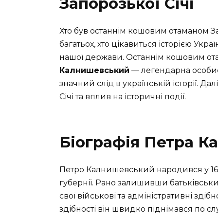
Запорозької Січі
Хто був останнім кошовим отаманом З
багатьох, хто цікавиться історією Украї
нашої держави. Останнім кошовим ота
Калнишевський
— легендарна особист
значний слід в українській історії. Да
Січі та вплив на історичні події.
Біографія Петра К
Петро Калнишевський народився у 1690
губернії. Рано залишивши батьківськи
свої військові та адміністративні здібн
здібності він швидко піднімався по с