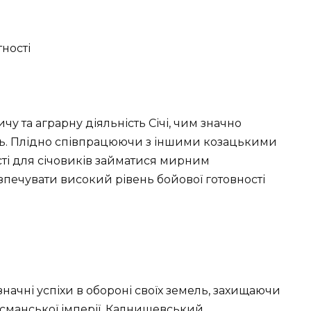
ності
 та аграрну діяльність Січі, чим значно
сть. Плідно співпрацюючи з іншими козацькими
ті для січовиків займатися мирним
зпечувати високий рівень бойової готовності
значні успіхи в обороні своїх земель, захищаючи
 Османської імперії. Калнишевський