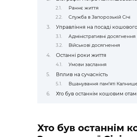
Раннє життя
Служба в Запорозькій Січі
Управління на посаді кошовог
Адміністративні досягнення
Військові досягнення
Останні роки життя
Умови заслання
Вплив на сучасність
Вшанування пам’яті Калниш
Хто був останнім кошовим отам
Хто був останнім 