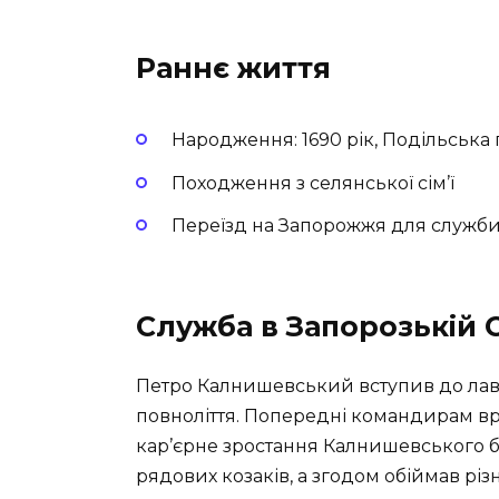
Раннє життя
Народження: 1690 рік, Подільська 
Походження з селянської сім’ї
Переїзд на Запорожжя для служби
Служба в Запорозькій С
Петро Калнишевський вступив до лав 
повноліття. Попередні командирам вр
кар’єрне зростання Калнишевського б
рядових козаків, а згодом обіймав різ