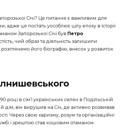
апорозької Січі? Це питання є важливим для
ни, адже ця постать уособлює цілу епоху в історії
маном Запорозької Січі був
Петро
ість, чий образ та діяльність залишили
лі розглянемо його біографію, внесок у розвиток
алнишевського
 році в сім’ї українських селян в Подільській
й дім, він вирушив на Січ, де активно розвивав
ості. Через свою харизму, розум та організаційні
лужбі і зрештою став кошовим отаманом.