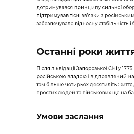
дотримувався принципу сильної обор
підтримував тісні зв’язки з російськ
забезпечувало відносну стабільність і 
Останні роки житт
Після ліквідації Запорозької Січі у 1
російською владою і відправлений на
там більше чотирьох десятиліть житт
простих людей та військових ще на ба
Умови заслання