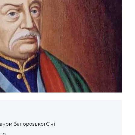
аном Запорозької Січі
го