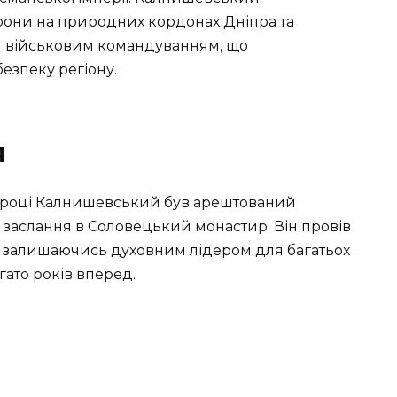
они на природних кордонах Дніпра та
им військовим командуванням, що
безпеку регіону.
я
775 році Калнишевський був арештований
 заслання в Соловецький монастир. Він провів
я, залишаючись духовним лідером для багатьох
гато років вперед.