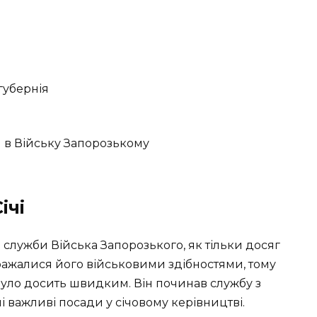
губернія
 в Війську Запорозькому
ічі
служби Війська Запорозького, як тільки досяг
ажалися його військовими здібностями, тому
уло досить швидким. Він починав службу з
ні важливі посади у січовому керівництві.