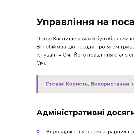
Управління на пос
Петро Калнишевський був обраний кош
Він обіймав цю посаду протягом тривал
існування Січі. Його правління стало 
Січі.
Стевія: Користь, Використання
Адміністративні досяг
Впровадження нових аграрних те