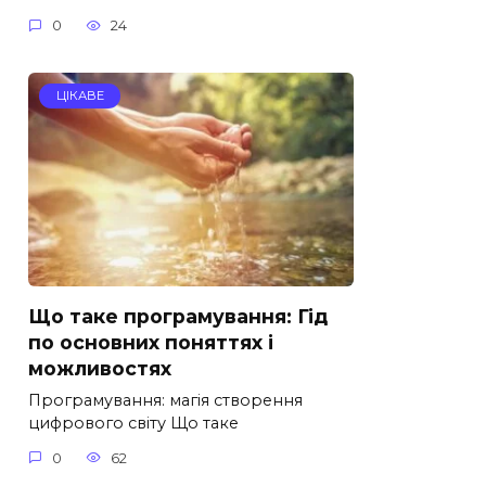
0
24
ЦІКАВЕ
Що таке програмування: Гід
по основних поняттях і
можливостях
Програмування: магія створення
цифрового світу Що таке
0
62