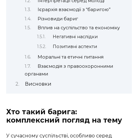
Інтерпретації серед молоді
Ієрархія взаємодії з “баригою”
Різновиди бариг
Вплив на суспільство та економіку
Негативні наслідки
Позитивні аспекти
Моральні та етичні питання
Взаємодія з правоохоронними
органами
Висновки
Хто такий барига:
комплексний погляд на тему
У сучасному суспільстві, особливо серед