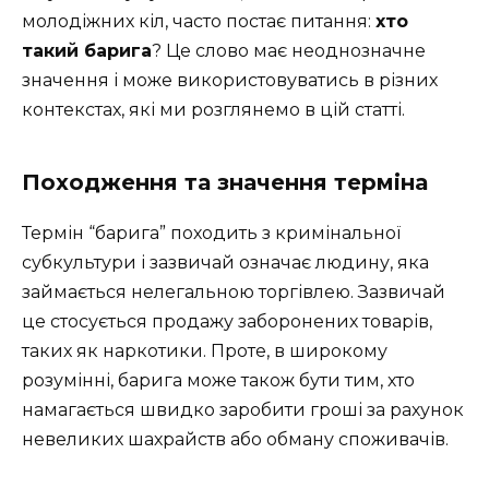
молодіжних кіл, часто постає питання:
хто
такий барига
? Це слово має неоднозначне
значення і може використовуватись в різних
контекстах, які ми розглянемо в цій статті.
Походження та значення терміна
Термін “барига” походить з кримінальної
субкультури і зазвичай означає людину, яка
займається нелегальною торгівлею. Зазвичай
це стосується продажу заборонених товарів,
таких як наркотики. Проте, в широкому
розумінні, барига може також бути тим, хто
намагається швидко заробити гроші за рахунок
невеликих шахрайств або обману споживачів.