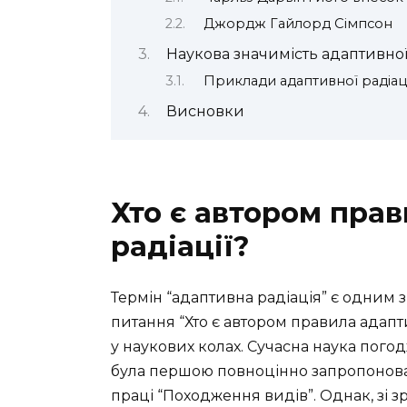
Джордж Гайлорд Сімпсон
Наукова значимість адаптивної 
Приклади адаптивної радіаці
Висновки
Хто є автором пра
радіації?
Термін “адаптивна радіація” є одним з 
питання “Хто є автором правила адапти
у наукових колах. Сучасна наука пого
була першою повноцінно запропонова
праці “Походження видів”. Однак, зі 