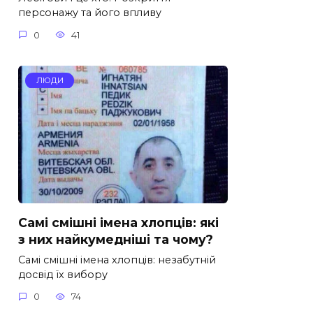
персонажу та його впливу
0
41
ЛЮДИ
Самі смішні імена хлопців: які
з них найкумедніші та чому?
Самі смішні імена хлопців: незабутній
досвід їх вибору
0
74