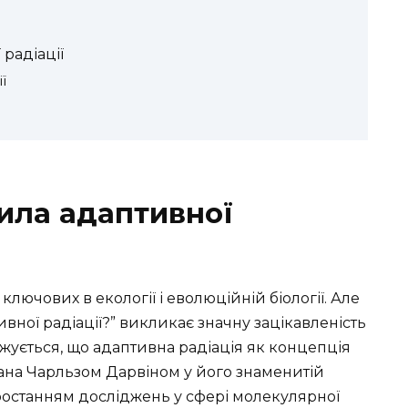
радіації
ї
вила адаптивної
ключових в екології і еволюційній біології. Але
вної радіації?” викликає значну зацікавленість
джується, що адаптивна радіація як концепція
на Чарльзом Дарвіном у його знаменитій
зростанням досліджень у сфері молекулярної