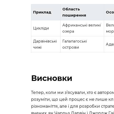
Область
Приклад
Осо
поширення
Африканські великі
Вел
Цихліди
озера
мор
Дарвінівські
Галапагоські
Адап
чижі
острови
Висновки
Тепер, коли ми з’ясували, хто є автор
розуміти, що цей процес є не лише к
різноманіття, але і для розробки стра
вчених, як Чарльз Дарвін і Джордж Га