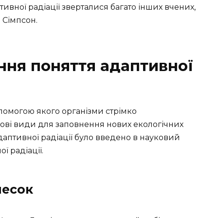
птивної радіації зверталися багато інших вчених,
 Сімпсон.
ння поняття адаптивної
опомогою якого організми стрімко
нові види для заповнення нових екологічних
даптивної радіації було введено в науковий
ї радіації.
несок