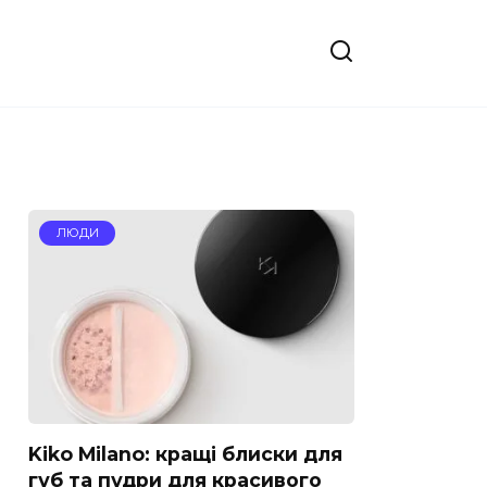
ЛЮДИ
Kiko Milano: кращі блиски для
губ та пудри для красивого