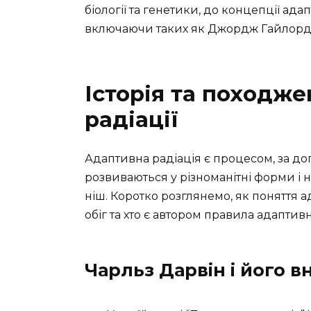
біології та генетики, до концепції ада
включаючи таких як Джордж Гайлорд
Історія та походже
радіації
Адаптивна радіація є процесом, за д
розвиваються у різноманітні форми і 
ніш. Коротко розглянемо, як поняття а
обіг та хто є автором правила адаптивно
Чарльз Дарвін і його в