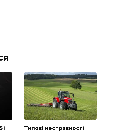
ся
 і
Типові несправності