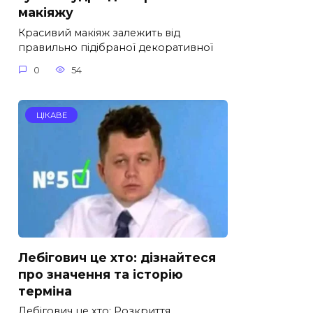
макіяжу
Красивий макіяж залежить від
правильно підібраної декоративної
0
54
ЦІКАВЕ
Лебігович це хто: дізнайтеся
про значення та історію
терміна
Лебігович це хто: Розкриття