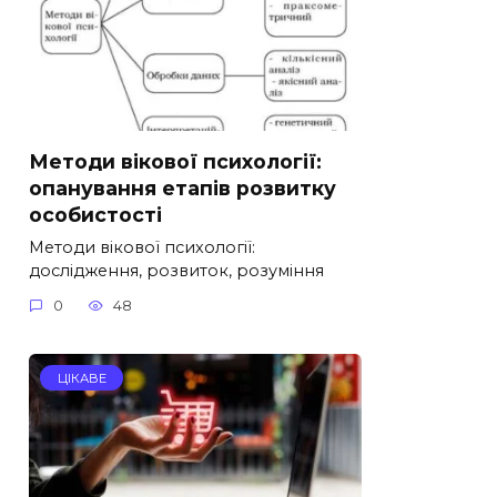
Методи вікової психології:
опанування етапів розвитку
особистості
Методи вікової психології:
дослідження, розвиток, розуміння
0
48
ЦІКАВЕ