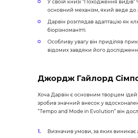
У своїй книзі “Походження видів”
основний механізм, який веде до а
Дарвін розглядав адаптацію як кл
біорізноманітті.
Особливу увагу він приділяв прикл
відомих завдяки його дослідження
Джордж Гайлорд Сімп
Хоча Дарвін є основним творцем іде
зробив значний внесок у вдосконалення
“Tempo and Mode in Evolution” він до
Визначив умови, за яких виникає 