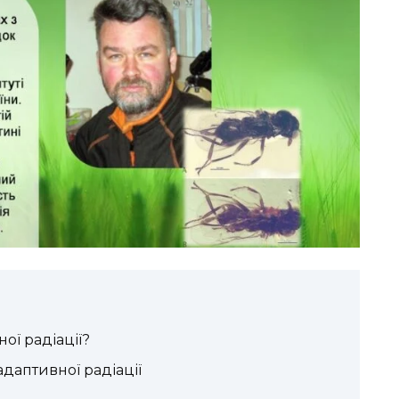
ої радіації?
адаптивної радіації