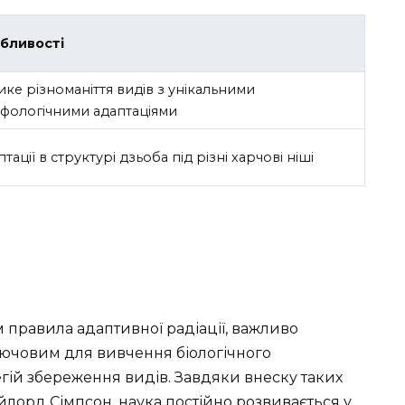
бливості
ике різноманіття видів з унікальними
фологічними адаптаціями
тації в структурі дзьоба під різні харчові ніші
ом правила адаптивної радіації, важливо
лючовим для вивчення біологічного
тегій збереження видів. Завдяки внеску таких
йлорд Сімпсон, наука постійно розвивається у