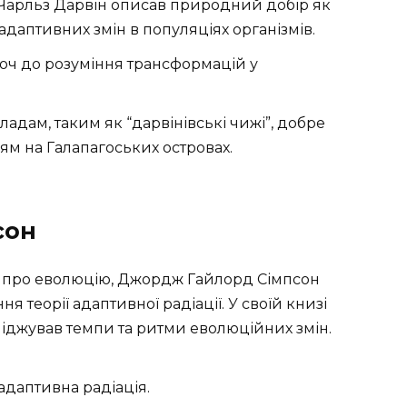
 Чарльз Дарвін описав природний добір як
даптивних змін в популяціях організмів.
юч до розуміння трансформацій у
адам, таким як “дарвінівські чижі”, добре
м на Галапагоських островах.
сон
й про еволюцію, Джордж Гайлорд Сімпсон
 теорії адаптивної радіації. У своїй книзі
сліджував темпи та ритми еволюційних змін.
адаптивна радіація.