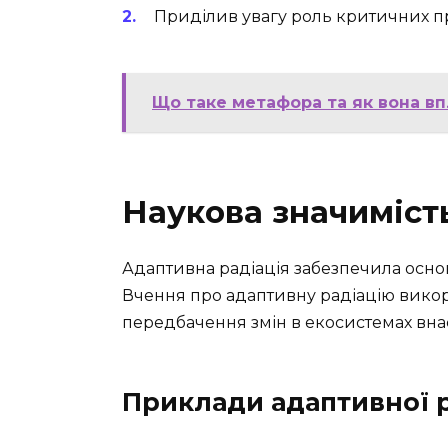
Приділив увагу роль критичних пр
Що таке метафора та як вона в
Наукова значимість
Адаптивна радіація забезпечила основу
Вчення про адаптивну радіацію викор
передбачення змін в екосистемах вна
Приклади адаптивної р