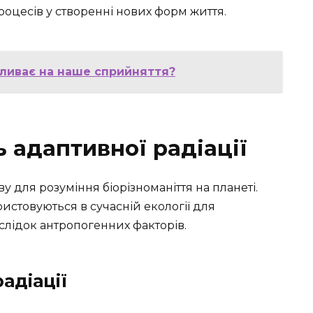
оцесів у створенні нових форм життя.
пливає на наше сприйняття?
 адаптивної радіації
 для розуміння біорізноманіття на планеті.
истовуються в сучасній екології для
слідок антропогенних факторів.
адіації