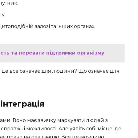
путник.
ну.
итоподібній залозі та інших органах.
сть та переваги підтримки організму
це все означає для людини? Що означає для
 інтеграція
пами. Воно має звичку маркувати людей з
справжні можливості. Але уявіть собі місце, де
ає право на реалізацію. Все це можливо