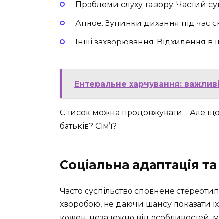
Проблеми слуху та зору. Частий су
Апное. Зупинки дихання під час с
Інші захворювання. Відхилення в щ
Ентеральне харчування: важливі
Список можна продовжувати… Але що 
батьків? Сім’ї?
Соціальна адаптація та
Часто суспільство сповнене стереоти
хворобою, не даючи шансу показати їх 
кожен, незалежно від особливостей, м