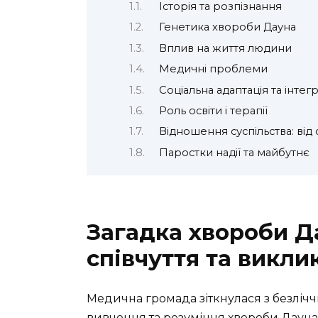
Історія та розпізнання
Генетика хвороби Дауна
Вплив на життя людини
Медичні проблеми
Соціальна адаптація та інтегр
Роль освіти і терапії
Відношення суспільства: від
Паростки надії та майбутнє
Загадка хвороби Да
співчуття та викли
Медична громада зіткнулася з безліч
вивчення та розуміння хвороби Дауна