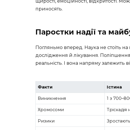
щирості, емоційності, відкритості. Мож
приносять.
Паростки надії та майб
Погляньмо вперед. Наука не стоїть на 
дослідження й лікування. Поліпшення 
реальність. І вона напряму залежить в
Факти
Істина
Виникнення
1 з 700–8
Хромосоми
Тріскадія 
Ризики
Зростають