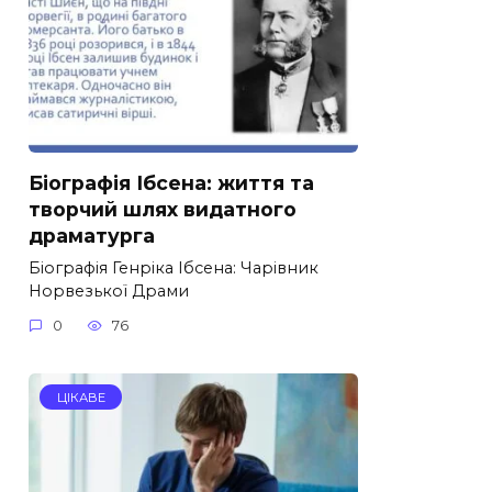
Біографія Ібсена: життя та
творчий шлях видатного
драматурга
Біографія Генріка Ібсена: Чарівник
Норвезької Драми
0
76
ЦІКАВЕ