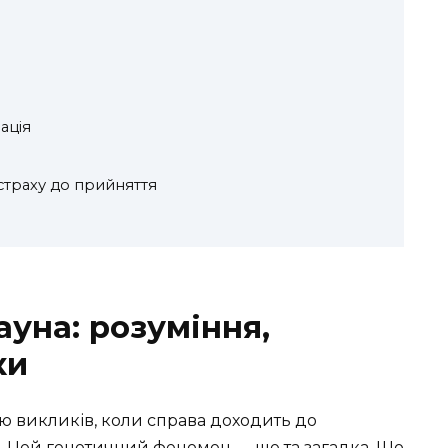
ація
 страху до прийняття
уна: розуміння,
ки
чю викликів, коли справа доходить до
. Цей генетичний феномен — ще та загадка. Що