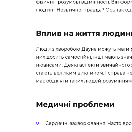
фізичні і розумові відмінності. Він ф
людині. Незвично, правда? Ось так од
Вплив на життя людин
Люди з хворобою Дауна можуть мати різ
них досить самостійні, інші мають зна
нюансами. Деякі аспекти звичайного ж
стають великим викликом. І справа не 
має обділяти таких людей розумінням
Медичні проблеми
Сердечні захворювання. Часто вро