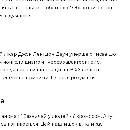
ять її настільки особливою? Обгортки зірвані, і
ь задуматися.
ий лікар Джон Ленгдон Даун уперше описав цю
и «монголоїдизмом» через характерні риси
ктуальніші й відповідніші. В XX столітті
енетичні причини. І в нас є розуміння.
на
аномалії. Зазвичай у людей 46 хромосом. А тут
 і світ змінюється. Цей надлишок викликає