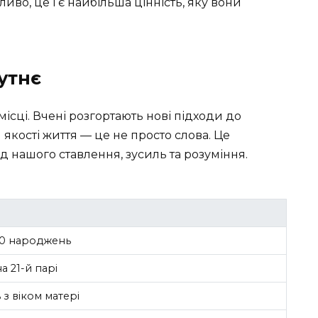
ливо, це і є найбільша цінність, яку вони
утнє
місці. Вчені розгортають нові підходи до
якості життя — це не просто слова. Це
ід нашого ставлення, зусиль та розуміння.
00 народжень
на 21-й парі
 з віком матері