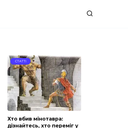
СТАТТІ
Хто вбив мінотавра:
дізнайтесь, хто переміг у