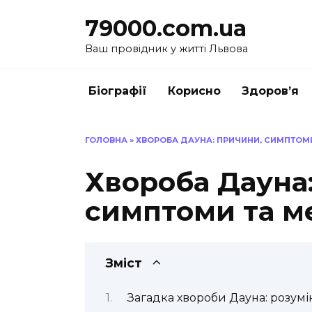
Перейти
79000.com.ua
до
вмісту
Ваш провідник у житті Львова
Біографії
Корисно
Здоров’я
ГОЛОВНА
»
ХВОРОБА ДАУНА: ПРИЧИНИ, СИМПТОМ
Хвороба Дауна
симптоми та м
Зміст
Загадка хвороби Дауна: розумін