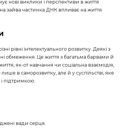
ормує нові виклики і перспективи в життя
на зайва частинка ДНК впливає на життя.
и
ні рівні інтелектуального розвитку. Деякі з
чні обмеження. Це життя з багатьма барвами й
иття, як-от навчання чи соціальна взаємодія,
лише в саморозвитку, але й у суспільстві, яке
 і підтримкою.
джені вади серця.