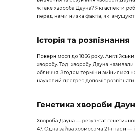
ж таке хвороба Дауна? Які аспекти робл
перед нами низка фактів, які змушуют
Історія та розпізнання
Повернімося до 1866 року. Англійськ
хворобу. Тоді хворобу Дауна називал
обличчя. Згодом терміни змінилися на а
науковий прогрес допоміг розпізнати г
Генетика хвороби Дау
Хвороба Дауна — результат генетичної 
47. Одна зайва хромосома 21-ї пари —