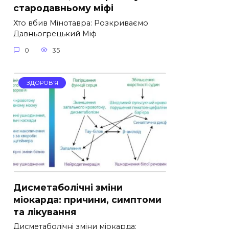
стародавньому міфі
Хто вбив Мінотавра: Розкриваємо
Давньогрецький Міф
0
35
ЗДОРОВ’Я
Дисметаболічні зміни
міокарда: причини, симптоми
та лікування
Дисметаболічні зміни міокарда: