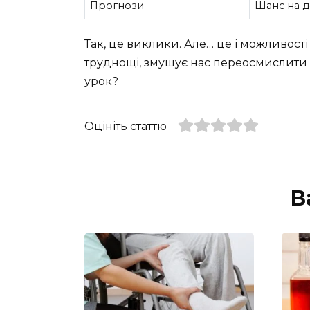
Прогнози
Шанс на д
Так, це виклики. Але… це і можливості
труднощі, змушує нас переосмислити ж
урок?
Оцініть статтю
В