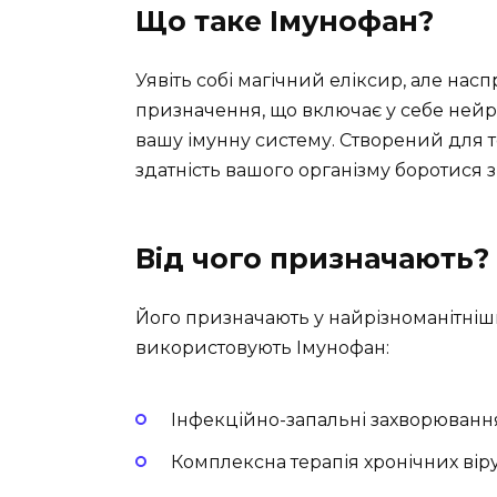
Що таке Імунофан?
Уявіть собі магічний еліксир, але н
призначення, що включає у себе нейр
вашу імунну систему. Створений для 
здатність вашого організму боротися з 
Від чого призначають?
Його призначають у найрізноманітніших
використовують Імунофан:
Інфекційно-запальні захворюванн
Комплексна терапія хронічних вір