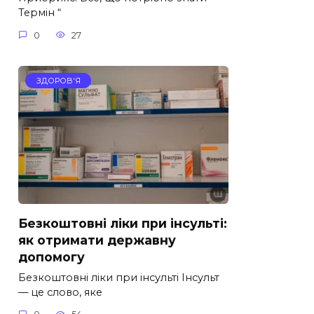
Термін “
0
27
ЗДОРОВ'Я
Безкоштовні ліки при інсульті:
як отримати державну
допомогу
Безкоштовні ліки при інсульті Інсульт
— це слово, яке