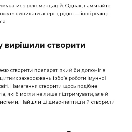
имуватись рекомендацій. Однак, пам’ятайте
ожуть виникати алергії, рідко — інші реакції.
ся.
му вирішили створити
еєю створити препарат, який би допоміг в
итних захворювань і збоїв роботи імунної
іті. Намагання створити щось подібне
, які б могли не лише підтримувати, але й
системи. Найшли ці диво-пептиди й створили