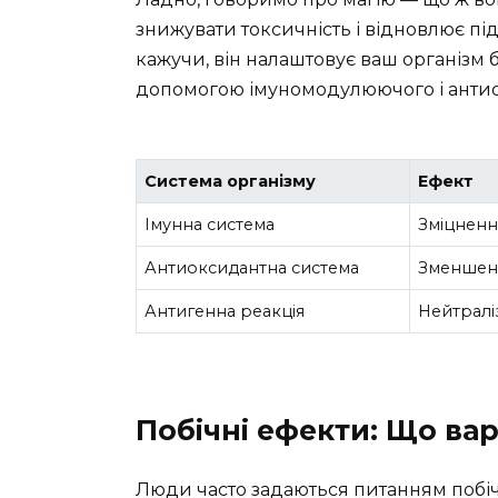
знижувати токсичність і відновлює п
кажучи, він налаштовує ваш організм 
допомогою імуномодулюючого і антио
Система організму
Ефект
Імунна система
Зміцнення
Антиоксидантна система
Зменшенн
Антигенна реакція
Нейтралі
Побічні ефекти: Що вар
Люди часто задаються питанням побіч