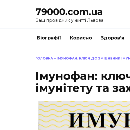
Перейти
79000.com.ua
до
вмісту
Ваш провідник у житті Львова
Біографії
Корисно
Здоров’я
ГОЛОВНА
»
ІМУНОФАН: КЛЮЧ ДО ЗМІЦНЕННЯ ІМУН
Імунофан: клю
імунітету та за