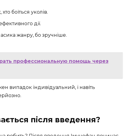
хто боїться уколів.
фективного дії.
сика жанру, бо зручніше.
брать профессиональную помощь через
жен випадок індивідуальний, і навіть
ерйозно.
вається після введення?
на робить? Після введення Імунофан починає