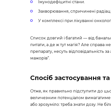
Імунодефіцитні стани.
Захворювання, спричинені радіац
У комплексі при лікуванні онкологі
Список довгий і багатий — від баналь
питати, а де ж тут магія? Але справа не 
препарату, несуть відповідальність за
мажорів”.
Спосіб застосування та
Отже, як правильно підступити до ць
величезним потенціалом вимагатиме дел
або зрозуміло: треба знати дозу. Не бі