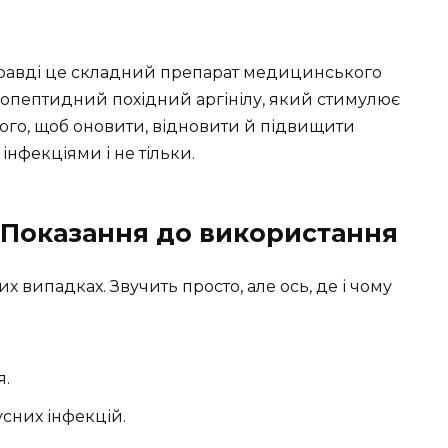
асправді це складний препарат медицинського
опептидний похідний аргінілу, який стимулює
того, щоб оновити, відновити й підвищити
інфекціями і не тільки.
 Показання до використання
 випадках. Звучить просто, але ось, де і чому
я.
усних інфекцій.