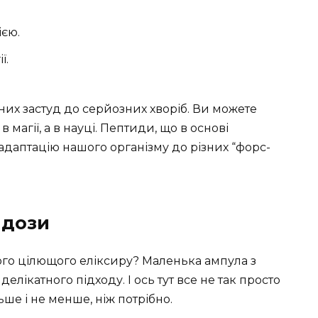
ією.
ї.
них застуд до серйозних хворіб. Ви можете
в магії, а в науці. Пептиди, що в основі
 адаптацію нашого організму до різних “форс-
 дози
ого цілющого еліксиру? Маленька ампула з
ікатного підходу. І ось тут все не так просто
льше і не менше, ніж потрібно.