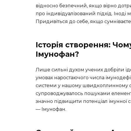
відносно безпечний, якщо вірно дотр
про індивідуалізований підхід. Іноді м
Придивіться до себе, якщо сумніваєте
Історія створення: Чо
Імунофан?
Лише сильні духом учених добріли ід
умовах наростаючого числа імунодефіц
системи у нашому швидкоплинному св
супроводжувалось пошуками елементів
значно підвищити потенціал імунної 
— Імунофан.