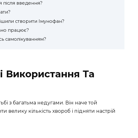
ся після введення?
нати?
рішили створити Імунофан?
ьно працює?
сь самолікуванням?
і Використання Та
бі з багатьма недугами. Він наче той
и велику кількість хвороб і підняти настрій