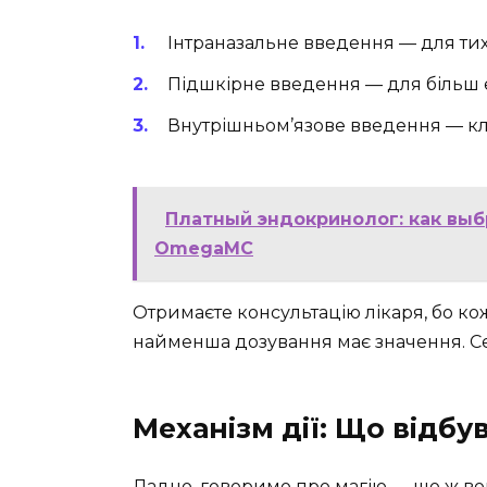
Інтраназальне введення — для тих, 
Підшкірне введення — для більш е
Внутрішньом’язове введення — кла
Платный эндокринолог: как вы
OmegaMC
Отримаєте консультацію лікаря, бо ко
найменша дозування має значення. С
Механізм дії: Що відбу
Ладно, говоримо про магію — що ж во