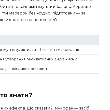
ідбитий токсинами імунний баланс. Коротше
бігти марафон без жодної підготовки — за
ксидантного властивостей.
 імунітету, активація Т-клітин і макрофагів
я утворення оксидативних видів кисню
зація шкідливих речовин
то знати?
них ефектів. Що сказати? Імунофан — засіб