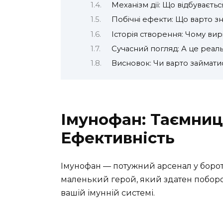
Механізм дії: Що відбуваєть
Побічні ефекти: Що варто з
Історія створення: Чому ви
Сучасний погляд: А це реал
Висновок: Чи варто займати
Імунофан: Таємниц
Ефективність
Імунофан — потужний арсенал у бороть
маленький герой, який здатен поборот
вашій імунній системі.