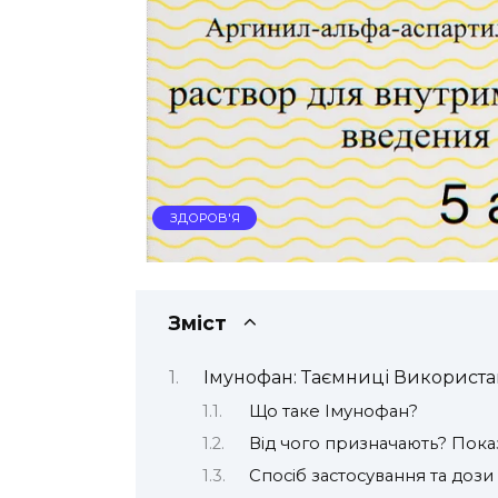
ЗДОРОВ'Я
Зміст
Імунофан: Таємниці Використа
Що таке Імунофан?
Від чого призначають? Пок
Спосіб застосування та дози