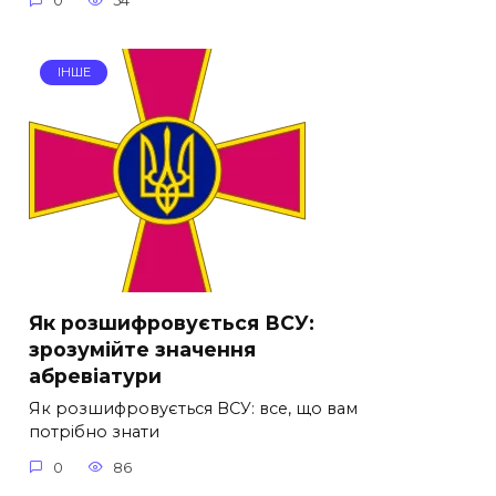
0
54
ІНШЕ
Як розшифровується ВСУ:
зрозумійте значення
абревіатури
Як розшифровується ВСУ: все, що вам
потрібно знати
0
86