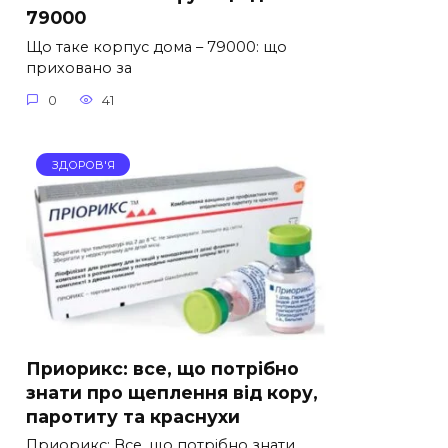
79000
Що таке корпус дома – 79000: що
приховано за
0
41
ЗДОРОВ'Я
Приорикс: все, що потрібно
знати про щеплення від кору,
паротиту та краснухи
Приорикс: Все, що потрібно знати