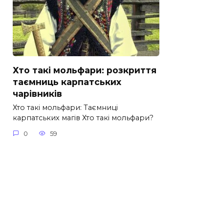
Хто такі мольфари: розкриття
таємниць карпатських
чарівників
Хто такі мольфари: Таємниці
карпатських магів Хто такі мольфари?
0
59