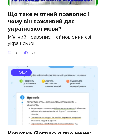
Що таке м’ятний правопис і
чому він важливий для
української мови?
М’ятний правопис: Неймовірний світ
української
0
39
ЛЮДИ
Коротка біографія про мене: