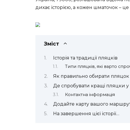
дихає історією, а кожен шматочок – ц
Зміст
Історія та традиції пляцків
Типи пляцків, які варто спр
Як правильно обирати пляцок
Де спробувати кращі пляцки у
Контактна інформація
Додайте карту вашого маршрут
На завершення цієї історії…