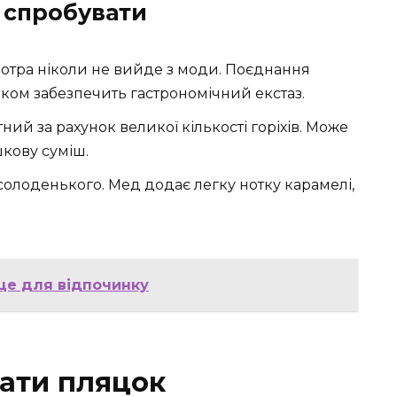
о спробувати
котра ніколи не вийде з моди. Поєднання
аком забезпечить гастрономічний екстаз.
ний за рахунок великої кількості горіхів. Може
кову суміш.
солоденького. Мед додає легку нотку карамелі,
сце для відпочинку
ати пляцок