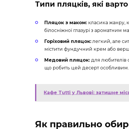
Типи пляцків, які варт
Пляцок з маком:
класика жанру, 
білосніжної глазурі з ароматним м
Горіховий пляцок:
легкий, але сит
містити фундучний крем або верш
Медовий пляцок:
для любителів 
що робить цей десерт особливим.
Кафе Tutti у Львові: затишне мі
Як правильно обир