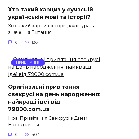
Хто такий харциз у сучасній
українській мові та історії?
Хто такий харциз: історія, культура та
значення Питання “
0
126
ПРИВІТАННЯ
Оригінальні привітання
свекрусі на день народження:
найкращі ідеї від
79000.com.ua
Нові Привітання Свекрусі з Днем
Народження –
0
407