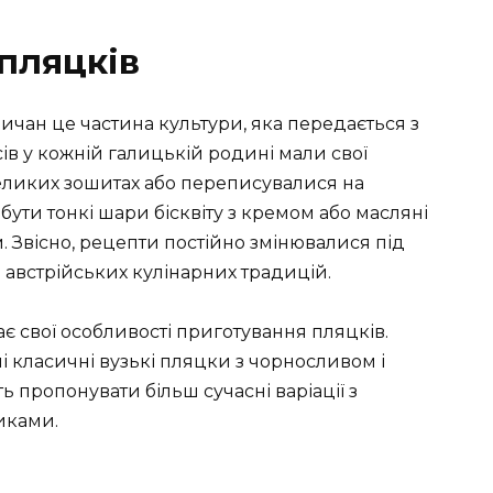
 пляцків
личан це частина культури, яка передається з
сів у кожній галицькій родині мали свої
великих зошитах або переписувалися на
бути тонкі шари бісквіту з кремом або масляні
. Звісно, рецепти постійно змінювалися під
ь австрійських кулінарних традицій.
є свої особливості приготування пляцків.
і класичні вузькі пляцки з чорносливом і
ть пропонувати більш сучасні варіації з
иками.