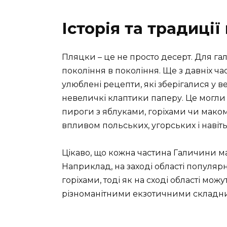
Історія та традиції
Пляцки – це не просто десерт. Для га
покоління в покоління. Ще з давніх ча
улюблені рецепти, які зберігалися у 
невеличкі клаптики паперу. Це могли 
пироги з яблуками, горіхами чи маком
впливом польських, угорських і навіт
Цікаво, що кожна частина Галичини ма
Наприклад, на заході області популярн
горіхами, тоді як на сході області можу
різноманітними екзотичними складн