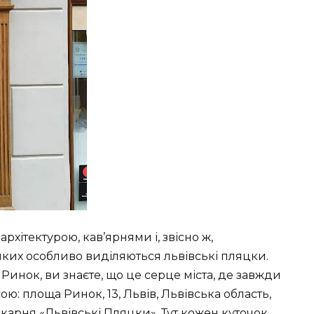
архітектурою, кав’ярнями і, звісно ж,
ких особливо виділяються львівські пляцки.
инок, ви знаєте, що це серце міста, де завжди
ою: площа Ринок, 13, Львів, Львівська область,
екарня «Львівські Пляцки». Тут кожен куточок