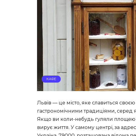
КАФЕ
Львів — це місто, яке славиться своєю 
гастрономічними традиціями, серед я
Якщо ви коли-небудь гуляли площею Р
вирує життя. У самому центрі, за адрес
Україна, 79000, розташована відома п