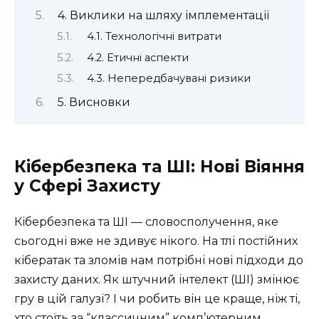
4. Виклики на шляху імплементації
4.1. Технологічні витрати
4.2. Етичні аспекти
4.3. Непередбачувані ризики
5. Висновки
Кібербезпека та ШІ: Нові Віяння
у Сфері Захисту
Кібербезпека та ШІ — словосполучення, яке
сьогодні вже не здивує нікого. На тлі постійних
кібератак та зломів нам потрібні нові підходи до
захисту даних. Як штучний інтелект (ШІ) змінює
гру в цій галузі? І чи робить він це краще, ніж ті,
хто стоїть за “классичним” комп’ютерним