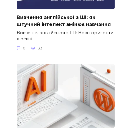
Вивчення англійської з ШІ: як
штучний інтелект змінює навчання
Вивчення англійської з ШІ: Нові горизонти
в освіті
0
33