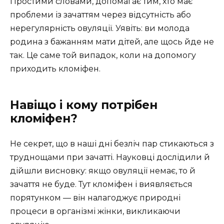
Простими словами, допомагає тим, хто має
проблеми із зачаттям через відсутність або
нерегулярність овуляції. Уявіть: ви молода
родина з бажанням мати дітей, але щось йде не
так. Це саме той випадок, коли на допомогу
приходить кломіфен.
Навіщо і кому потрібен
кломіфен?
Не секрет, що в наші дні безліч пар стикаються з
труднощами при зачатті. Науковці дослідили й
дійшли висновку: якщо овуляції немає, то й
зачаття не буде. Тут кломіфен і виявляється
порятунком — він налагоджує природні
процеси в організмі жінки, викликаючи