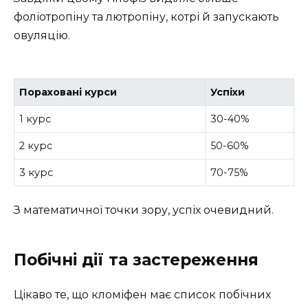
фоліотропіну та лютропіну, котрі й запускають
овуляцію.
Пораховані курси
Успіхи
1 курс
30-40%
2 курс
50-60%
3 курс
70-75%
З математичної точки зору, успіх очевидний.
Побічні дії та застереження
Цікаво те, що кломіфен має список побічних