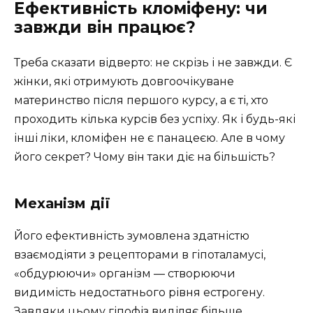
Ефективність кломіфену: чи
завжди він працює?
Треба сказати відверто: не скрізь і не завжди. Є
жінки, які отримують довгоочікуване
материнство після першого курсу, а є ті, хто
проходить кілька курсів без успіху. Як і будь-які
інші ліки, кломіфен не є панацеєю. Але в чому
його секрет? Чому він таки діє на більшість?
Механізм дії
Його ефективність зумовлена здатністю
взаємодіяти з рецепторами в гіпоталамусі,
«обдурюючи» організм — створюючи
видимість недостатнього рівня естрогену.
Завдяки цьому гіпофіз виділяє більше