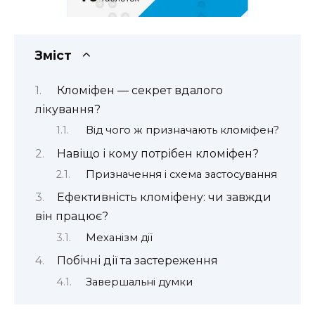
Зміст
Кломіфен — секрет вдалого
лікування?
Від чого ж призначають кломіфен?
Навіщо і кому потрібен кломіфен?
Призначення і схема застосування
Ефективність кломіфену: чи завжди
він працює?
Механізм дії
Побічні дії та застереження
Завершальні думки