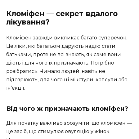
Кломіфен — секрет вдалого
лікування?
Кломіфен завжди викликає багато суперечок.
Це ліки, які багатьом дарують надію стати
батьками, проте не всі знають, як саме вони
діють і для чого їх призначають. Потрібно
розібратись. Чимало людей, навіть не
підозрюють, для чого ці мікстури, капсули або
ін’єкції.
Від чого ж призначають кломіфен?
Для початку важливо зрозуміти, що кломіфен —
це засіб, що стимулює овуляцію у жінок.