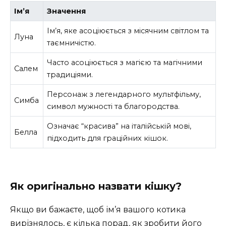
Ім’я
Значення
Ім’я, яке асоціюється з місячним світлом та
Луна
таємничістю.
Часто асоціюється з магією та магічними
Салем
традиціями.
Персонаж з легендарного мультфільму,
Симба
символ мужності та благородства.
Означає “красива” на італійській мові,
Белла
підходить для граційних кішок.
Як оригінально назвати кішку?
Якщо ви бажаєте, щоб ім’я вашого котика
вирізнялось, є кілька порад, як зробити його