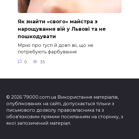
Як знайти «свого» майстра з
нарощування вій у Львові та не
пошкодувати
Мрію про густі й довгі вії, що не
потребують фарбування
0
35
© 2026 79000.com.ua Використання матеріалів,
опублікованих на сайті, допускається тільки з
письмового дозволу правовласника та з
обов'язковим прямим посиланням на сторінку, з
якої запозичений матеріал.