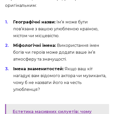
оригінальним:
Географічні назви:
Ім’я може бути
пов’язане з вашою улюбленою країною,
містом чи місцевістю.
Міфологічні імена:
Використання імен
богів чи героїв може додати ваше ім’я
атмосферу та значущості.
Імена знаменитостей:
Якщо ваш кіт
нагадує вам відомого актора чи музиканта,
чому б не назвати його на честь
улюбленця?
Естетика масивних силуетів: чому