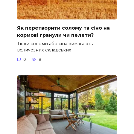
Як перетворити солому та сіно на
кормові гранули чи пелети?
Тюки соломи або сіна вимагають
величезних складських
0
8