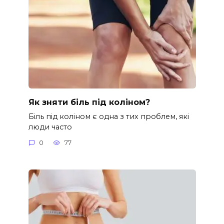
Як зняти біль під коліном?
Біль під коліном є одна з тих проблем, які
люди часто
0
77