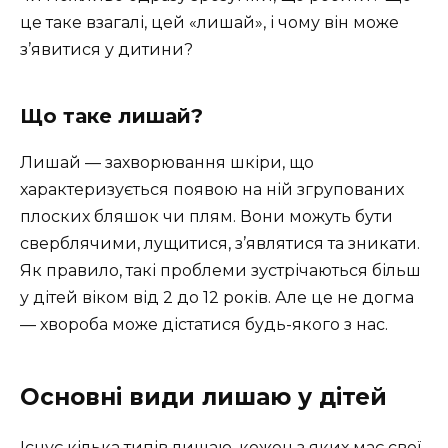
це таке взагалі, цей «лишай», і чому він може
з’явитися у дитини?
Що таке лишай?
Лишай — захворювання шкіри, що
характеризується появою на ній згрупованих
плоских бляшок чи плям. Вони можуть бути
сверблячими, лущитися, з’являтися та зникати.
Як правило, такі проблеми зустрічаються більш
у дітей віком від 2 до 12 років. Але це не догма
— хвороба може дістатися будь-якого з нас.
Основні види лишаю у дітей
Існує кілька типів лишаю, кожен з яких має свої