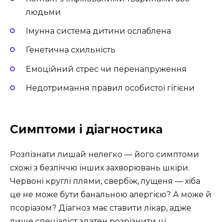
людьми
Імунна система дитини ослаблена
Генетична схильність
Емоційний стрес чи перенапруження
Недотримання правил особистої гігієни
Симптоми і діагностика
Розпізнати лишай нелегко — його симптоми
схожі з безліччю інших захворювань шкіри.
Червоні круглі плями, свербіж, лущеня — хіба
це не може бути банальною алергією? А може й
псоріазом? Діагноз має ставити лікар, адже
лише спеціаліст здатен розрізнити ці