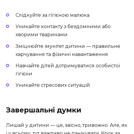
Слідкуйте за гігієною малюка
Уникайте контакту з бездомними або
хворими тваринами
Зміцнюйте імунітет дитини — правильне
харчування та фізичні навантаження
Навчайте дітей дотримуватися особистої
гігієни
Уникайте стресових ситуацій
Завершальні думки
Лишай у дитини — це, звісно, тривожно. Але, як
і у всьому, тут важливо не панікувати. Крок за