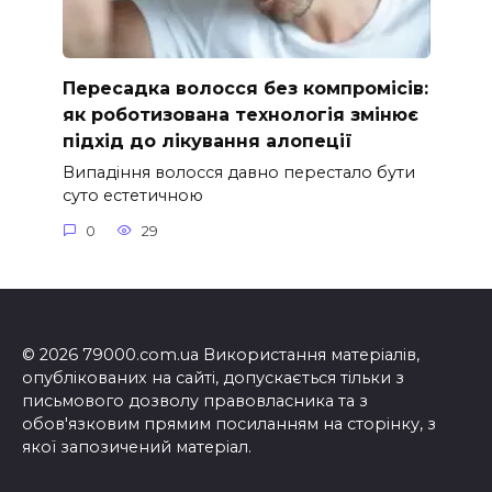
Пересадка волосся без компромісів:
як роботизована технологія змінює
підхід до лікування алопеції
Випадіння волосся давно перестало бути
суто естетичною
0
29
© 2026 79000.com.ua Використання матеріалів,
опублікованих на сайті, допускається тільки з
письмового дозволу правовласника та з
обов'язковим прямим посиланням на сторінку, з
якої запозичений матеріал.