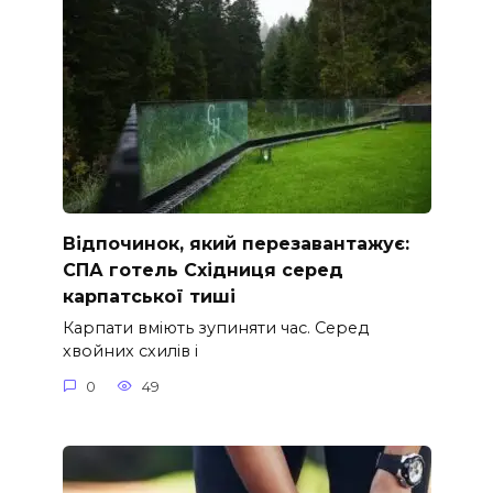
Відпочинок, який перезавантажує:
СПА готель Східниця серед
карпатської тиші
Карпати вміють зупиняти час. Серед
хвойних схилів і
0
49