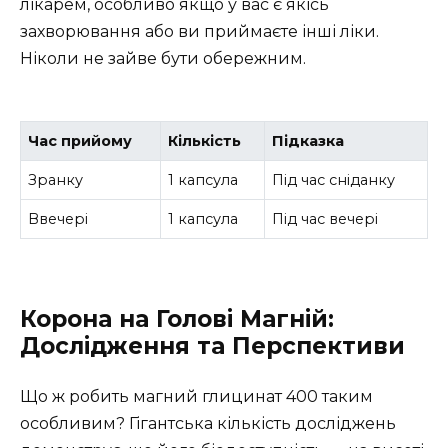
лікарем, особливо якщо у вас є якісь
захворювання або ви приймаєте інші ліки.
Ніколи не зайве бути обережним.
Час прийому
Кількість
Підказка
Зранку
1 капсула
Під час сніданку
Ввечері
1 капсула
Під час вечері
Корона на Голові Магній:
Дослідження та Перспективи
Що ж робить магний глицинат 400 таким
особливим? Гігантська кількість досліджень