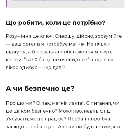
Що робити, коли це потрібно?
Розуміння це ключ. Спершу, дійсно, зрозумійте
— ваш організм потребує магнія. Не тільки
відчуття, а й результати обстеження можуть
казати: “Га? Хіба це не очевидно?” Іноді ваш
лікар здивує — що далі?
А чи безпечно це?
Про що ми? О, так, магнія лактат. Є питання, чи
це цілком безпечно? Можливо, навіть слід
з’ясувати, як це працює? Проба-ні-про-буа:
завжди є побічні дії… Але чи ви будете тим, хто