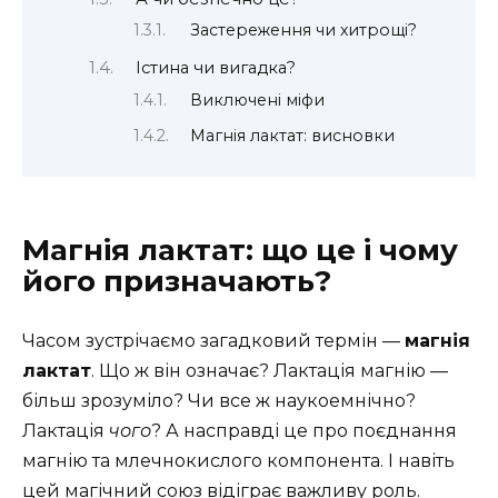
Застереження чи хитрощі?
Істина чи вигадка?
Виключені міфи
Магнія лактат: висновки
Магнія лактат: що це і чому
його призначають?
Часом зустрічаємо загадковий термін —
магнія
лактат
. Що ж він означає? Лактація магнію —
більш зрозуміло? Чи все ж наукоемнічно?
Лактація
чого
? А насправді це про поєднання
магнію та млечнокислого компонента. І навіть
цей магічний союз відіграє важливу роль.