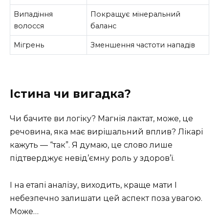
Випадіння
Покращує мінеральний
волосся
баланс
Мігрень
Зменшення частоти нападів
Істина чи вигадка?
Чи бачите ви логіку? Магнія лактат, може, це
речовина, яка має вирішальний вплив? Лікарі
кажуть — “так”. Я думаю, це слово лише
підтверджує невід’ємну роль у здоров’ї.
І на етапі аналізу, виходить, краще мати І
небезпечно залишати цей аспект поза увагою.
Може…