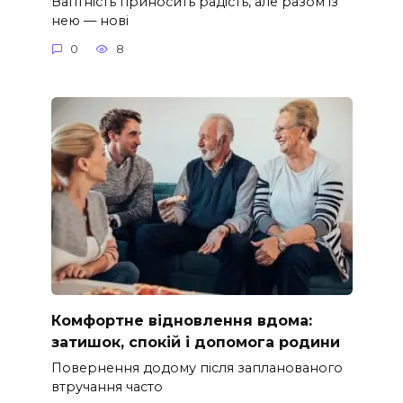
Вагітність приносить радість, але разом із
нею — нові
0
8
Комфортне відновлення вдома:
затишок, спокій і допомога родини
Повернення додому після запланованого
втручання часто