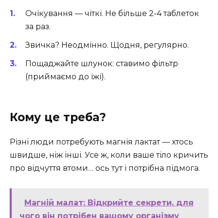
Очікування — чіткі. Не більше 2-4 таблеток
за раз.
Звичка? Неодмінно. Щодня, регулярно.
Пощаджайте шлунок: ставимо фільтр
(приймаємо до їжі).
Кому це треба?
Різні люди потребують магнія лактат — хтось
швидше, ніж інші. Усе ж, коли ваше тіло кричить
про відчуття втоми… ось тут і потрібна підмога.
Магній малат: Відкрийте секрети, для
чого він потрібен вашому організму