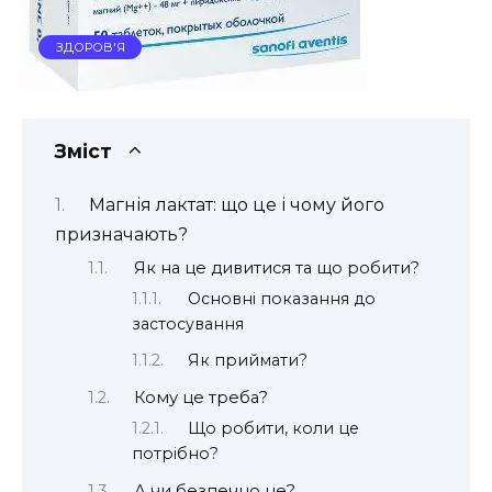
ЗДОРОВ'Я
Зміст
Магнія лактат: що це і чому його
призначають?
Як на це дивитися та що робити?
Основні показання до
застосування
Як приймати?
Кому це треба?
Що робити, коли це
потрібно?
А чи безпечно це?