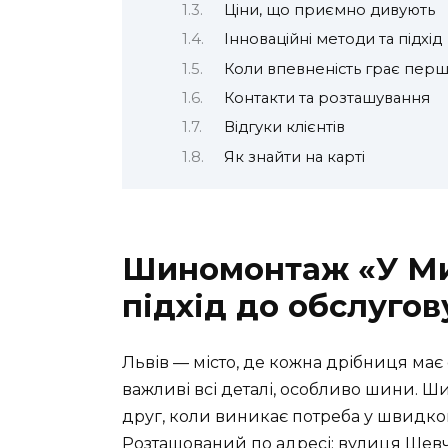
Ціни, що приємно дивують
Інноваційні методи та підхід
Коли впевненість грає пер
Контакти та розташування
Відгуки клієнтів
Як знайти на карті
Шиномонтаж «У Мих
підхід до обслуго
Львів — місто, де кожна дрібниця має 
важливі всі деталі, особливо шини. 
друг, коли виникає потреба у швидком
Розташований по адресі: вулиця Шевчен