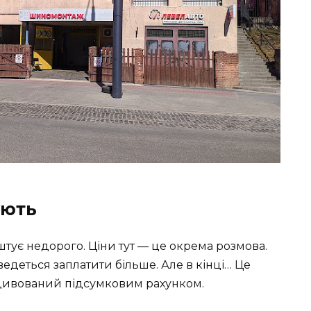
ують
оштує недорого. Ціни тут — це окрема розмова.
деться заплатити більше. Але в кінці… Це
здивований підсумковим рахунком.