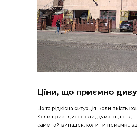
Ціни, що приємно див
Це та рідкісна ситуація, коли якість к
Коли приходиш сюди, думаєш, що дове
саме той випадок, коли ти приємно 