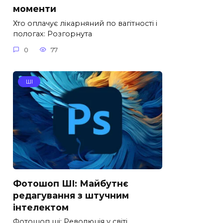
моменти
Хто оплачує лікарняний по вагітності і
пологах: Розгорнута
0
77
ШІ
Фотошоп ШІ: Майбутнє
редагування з штучним
інтелектом
Фотошоп ші: Революція у світі