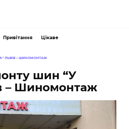
Привітання
Цікаве
А” ЛЬВІВ – ШИНОМОНТАЖ
онту шин “У
в – Шиномонтаж