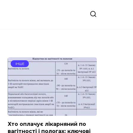
ІНШЕ
Хто оплачує лікарняний по
вагітності і пологах: ключові