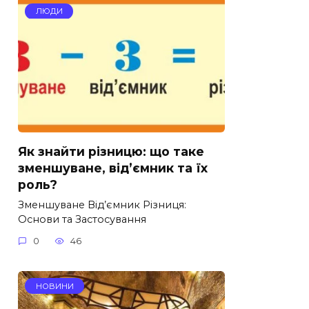
ЛЮДИ
Як знайти різницю: що таке
зменшуване, від’ємник та їх
роль?
Зменшуване Від’ємник Різниця:
Основи та Застосування
0
46
НОВИНИ