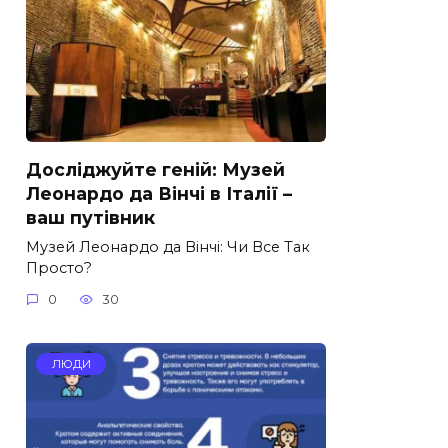
Досліджуйте геній: Музей
Леонардо да Вінчі в Італії –
ваш путівник
Музей Леонардо да Вінчі: Чи Все Так
Просто?
0
30
ЛЮДИ