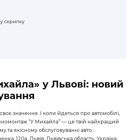
шу скрипку
айла» у Львові: новий
вування
своє значення. І коли йдеться про автомобілі,
Шиномонтаж “У Михайла” — це твій найкращий
у та якісному обслуговуванні авто.
ка, 120а, Львів, Львівська область, Україна,