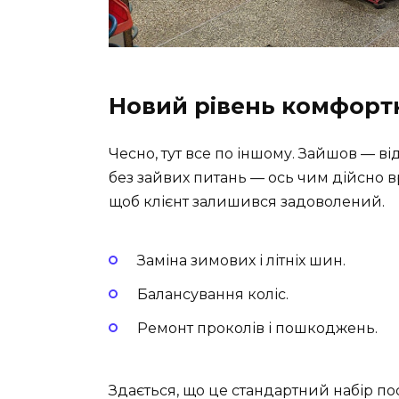
Новий рівень комфорт
Чесно, тут все по іншому. Зайшов — від
без зайвих питань — ось чим дійсно в
щоб клієнт залишився задоволений.
Заміна зимових і літніх шин.
Балансування коліс.
Ремонт проколів і пошкоджень.
Здається, що це стандартний набір пос