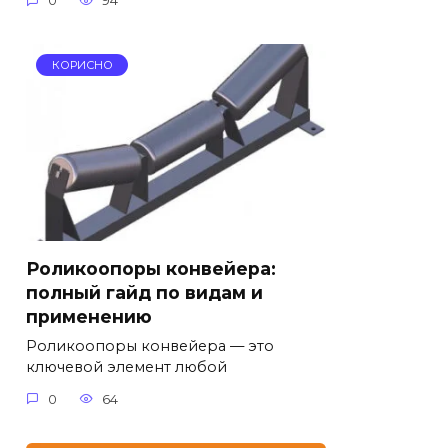
0
94
КОРИСНО
Роликоопоры конвейера:
полный гайд по видам и
применению
Роликоопоры конвейера — это
ключевой элемент любой
0
64