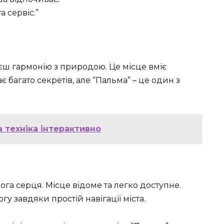
 сервіс.”
єш гармонію з природою. Це місце вміє
ає багато секретів, але “Пальма” – це один з
а техніка інтерактивно
ога серця. Місце відоме та легко доступне.
у завдяки простій навігації міста.