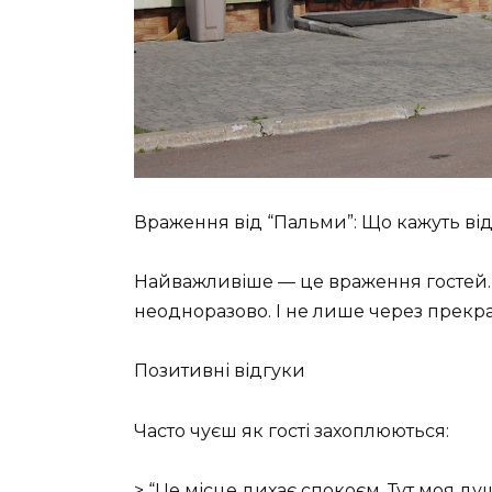
Враження від “Пальми”: Що кажуть від
Найважливіше — це враження гостей.
неодноразово. І не лише через прекрас
Позитивні відгуки
Часто чуєш як гості захоплюються:
> “Це місце дихає спокоєм. Тут моя ду