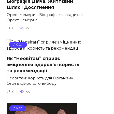
Біографія Діяча. Життєвий
Шлях і Досягнення
Орест Чемерис: Біографія, яка надихає
Орест Чемерис
0
225
ЛЮДИ
Як “Неовітам” сприяє
зміцненню здоров’я: користь
та рекомендації
Неовитам: Користь для Організму
Серед широкого вибору
0
44
ЛІКАР