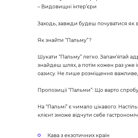
– Видовищні інтер’єри
Заходь, завжди будеш почуватися як 
Як знайти “Пальму”?
Шукати “Пальму” легко. Запам’ятай ад
знайдеш шлях, а потім кожен раз уже 
оазису. Не лише розміщення важливе,
Пропозиції “Пальми”: Що варто спроб
На “Пальмі” є чимало цікавого. Насті
клієнт зможе відчути себе гастроном
Кава з екзотичних країн