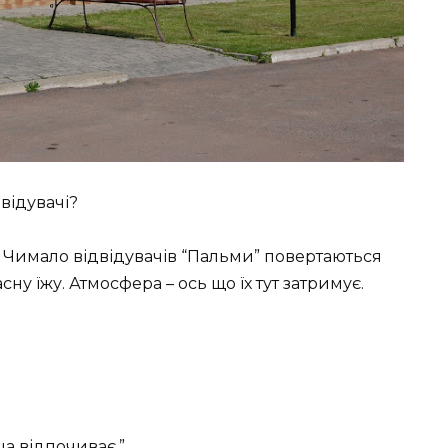
відувачі?
 Чимало відвідувачів “Пальми” повертаються
ну їжу. Атмосфера – ось що їх тут затримує.
ша відпочиває.”