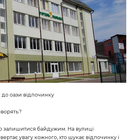
ж до оази відпочинку
говорять?
жко залишитися байдужим. На вулиці
вертає увагу кожного, хто шукає відпочинку і