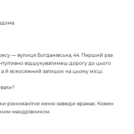
вдома.
ресу — вулиця Богданівська, 44. Перший раз
інтуїтивно відшукуватимеш дорогу до цього
 а й всеосяжний затишок на цьому місці.
увати?
льки різноманітне меню завжди вражає. Кожен
ічним мандрівником.