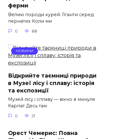
ферми
Великі породи курей: Гіганти серед
пернатих Коли ми
0
88
НОВИНИ
Відкрийте таємниці природи
в Музеї лісу і сплаву: історія
та експозиції
Музей лісу і сплаву — вікно в минуле
Карпат Десь там
0
21
Орест Чемерис: Повна