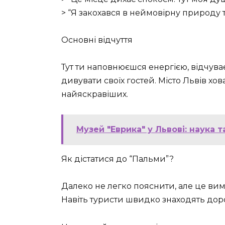
> “Я закохався в неймовірну природу та
Основні відчуття
Тут ти наповнюєшся енергією, відчува
дивувати своїх гостей. Місто Львів хов
найяскравіших.
Музей "Еврика" у Львові: наука т
Як дістатися до “Пальми”?
Далеко не легко пояснити, але це вим
Навіть туристи швидко знаходять дорог