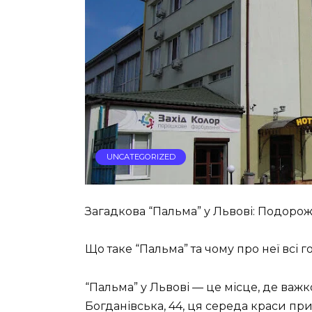
UNCATEGORIZED
Загадкова “Пальма” у Львові: Подоро
Що таке “Пальма” та чому про неї всі 
“Пальма” у Львові — це місце, де ва
Богданівська, 44, ця середа краси при