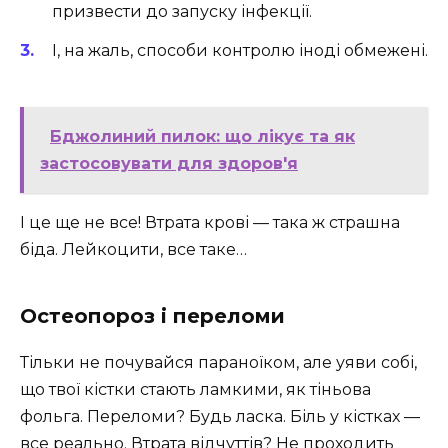
призвести до запуску інфекції.
І, на жаль, способи контролю іноді обмежені.
Бджолиний пилок: що лікує та як
застосовувати для здоров'я
І це ще не все! Втрата крові — така ж страшна
біда. Лейкоцити, все таке…
Остеопороз і переломи
Тільки не почувайся параноїком, але уяви собі,
що твої кістки стають ламкими, як тіньова
фольга. Переломи? Будь ласка. Біль у кістках —
все реально. Втрата відчуттів? Не проходить