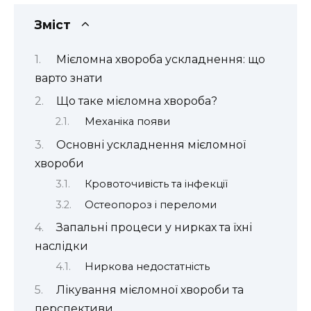
Зміст
Мієломна хвороба ускладнення: що
варто знати
Що таке мієломна хвороба?
Механіка появи
Основні ускладнення мієломної
хвороби
Кровоточивість та інфекції
Остеопороз і переломи
Запальні процеси у нирках та їхні
наслідки
Ниркова недостатність
Лікування мієломної хвороби та
перспективи