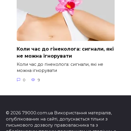
Коли час до гінеколога: сигнали, які
не можна ігнорувати
Коли час до гінеколога: сигнали, які не
можна ігнорувати
0
9
© 2026 79000.com.ua Використання матеріалів,
опублікованих на сайті, допускається тільки з
письмового дозволу правовласника та з