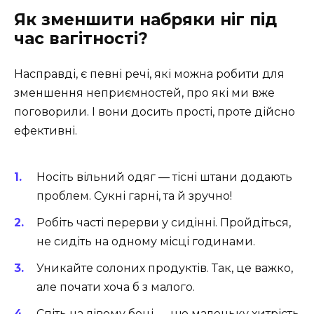
Як зменшити набряки ніг під
час вагітності?
Насправді, є певні речі, які можна робити для
зменшення неприємностей, про які ми вже
поговорили. І вони досить прості, проте дійсно
ефективні.
Носіть вільний одяг — тісні штани додають
проблем. Сукні гарні, та й зручно!
Робіть часті перерви у сидінні. Пройдіться,
не сидіть на одному місці годинами.
Уникайте солоних продуктів. Так, це важко,
але почати хоча б з малого.
Спіть на лівому боці — цю маленьку хитрість