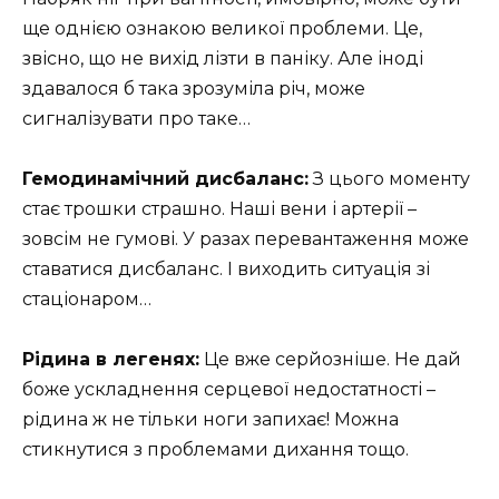
ще однією ознакою великої проблеми. Це,
звісно, що не вихід лізти в паніку. Але іноді
здавалося б така зрозуміла річ, може
сигналізувати про таке…
Гемодинамічний дисбаланс:
З цього моменту
стає трошки страшно. Наші вени і артерії –
зовсім не гумові. У разах перевантаження може
ставатися дисбаланс. І виходить ситуація зі
стаціонаром…
Рідина в легенях:
Це вже серйозніше. Не дай
боже ускладнення серцевої недостатності –
рідина ж не тільки ноги запихає! Можна
стикнутися з проблемами дихання тощо.