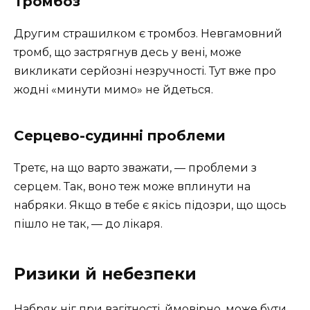
Тромбоз
Другим страшилком є тромбоз. Невгамовний
тромб, що застрягнув десь у вені, може
викликати серйозні незручності. Тут вже про
жодні «минути мимо» не йдеться.
Серцево-судинні проблеми
Третє, на що варто зважати, — проблеми з
серцем. Так, воно теж може вплинути на
набряки. Якщо в тебе є якісь підозри, що щось
пішло не так, — до лікаря.
Ризики й небезпеки
Набряк ніг при вагітності, ймовірно, може бути