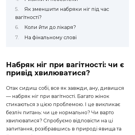
Як зменшити набряки ніг під час
вагітності?
Коли йти до лікаря?
На фінальному слові
Набряк ніг при вагітності: чи є
привід хвилюватися?
Отак сидиш собі, все як завжди, ану, дивишся
— набряк ніг при вагітності. Багато жінок
стикаються з цією проблемою. І це викликає
безліч питань: чи це нормально? Чи варто
хвилюватися? Спробуємо відповісти на ці
запитання, розібравшись в природі явища та