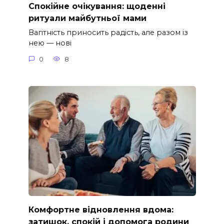
Спокійне очікування: щоденні
ритуали майбутньої мами
Вагітність приносить радість, але разом із
нею — нові
0
8
Комфортне відновлення вдома:
затишок, спокій і допомога родини