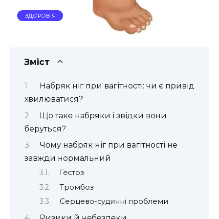
ЗДОРОВ'Я
Зміст
Набряк ніг при вагітності: чи є привід
хвилюватися?
Що таке набряки і звідки вони
беруться?
Чому набряк ніг при вагітності не
завжди нормальний
Гестоз
Тромбоз
Серцево-судинні проблеми
Ризики й небезпеки