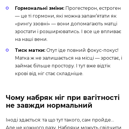
Гормональні зміни:
Прогестерон, естроген
— це ті гормони, які можна запам’ятати як
«рингу ззовні» — вони допомагають матці
зростати і розширюватись. І все це впливає
на наші вени.
Тиск матки:
Отут іде повний фокус-покус!
Матка ж не залишається на місці — зростає, і
займає більше простору. І тут вже відтік
крові від ніг стає складніше.
Чому набряк ніг при вагітності
не завжди нормальний
Іноді здається: та що тут такого, сам пройде…
Але не кожного разу. Набряки можуть свідчити