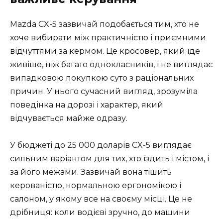
Mazda CX-5 зазвичай подобається тим, хто не
хоче вибирати між практичністю і приємними
відчуттями за кермом. Це кросовер, який їде
живіше, ніж багато однокласників, і не виглядає
випадковою покупкою суто з раціональних
причин. У нього сучасний вигляд, зрозуміла
поведінка на дорозі і характер, який
відчувається майже одразу.
У бюджеті до 25 000 доларів CX-5 виглядає
сильним варіантом для тих, хто їздить і містом, і
за його межами. Зазвичай вона тішить
керованістю, нормальною ергономікою і
салоном, у якому все на своєму місці. Це не
дрібниця: коли водієві зручно, до машини