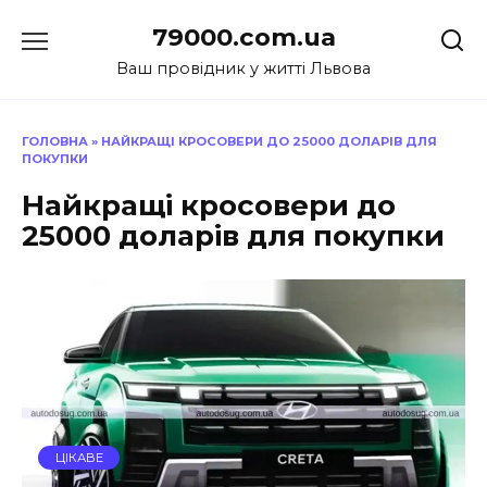
Перейти
79000.com.ua
до
вмісту
Ваш провідник у житті Львова
ГОЛОВНА
»
НАЙКРАЩІ КРОСОВЕРИ ДО 25000 ДОЛАРІВ ДЛЯ
ПОКУПКИ
Найкращі кросовери до
25000 доларів для покупки
ЦІКАВЕ