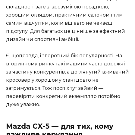
складності, зате зі зрозумілою посадкою,
хорошим оглядом, практичним салоном і тим
самим відчуттям, коли від авто не чекаєш
підступу. Для багатьох це цінніше за ефектний
дизайн чи спортивні амбіції.
Є, щоправда, і зворотний бік популярності. На
вторинному ринку такі машини часто дорожчі
за частину конкурентів, а доглянутий вживаний
кросовер у хорошому стані довго не
затримується. Тож поспіх тут зайвий —
перевіряти конкретний екземпляр потрібно
дуже уважно.
Mazda CX-5 — для тих, кому
важливе керування