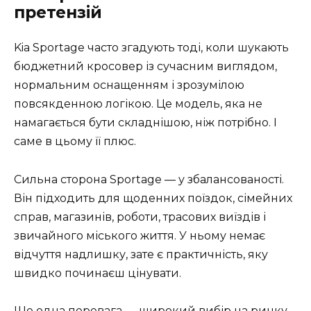
претензій
Kia Sportage часто згадують тоді, коли шукають
бюджетний кросовер із сучасним виглядом,
нормальним оснащенням і зрозумілою
повсякденною логікою. Це модель, яка не
намагається бути складнішою, ніж потрібно. І
саме в цьому її плюс.
Сильна сторона Sportage — у збалансованості.
Він підходить для щоденних поїздок, сімейних
справ, магазинів, роботи, трасових виїздів і
звичайного міського життя. У ньому немає
відчуття надлишку, зате є практичність, яку
швидко починаєш цінувати.
Ще одна перевага — широкий вибір на ринку.