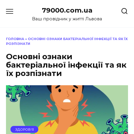
Перейти
79000.com.ua
до
вмісту
Ваш провідник у житті Львова
ГОЛОВНА
»
ОСНОВНІ ОЗНАКИ БАКТЕРІАЛЬНОЇ ІНФЕКЦІЇ ТА ЯК ЇХ
РОЗПІЗНАТИ
Основні ознаки
бактеріальної інфекції та як
їх розпізнати
ЗДОРОВ’Я