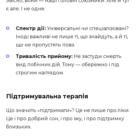
Звісно, вони — наші головні союзники. Але й тут
є але. І не одне.
Спектр дії:
Універсальні чи спеціалізовані?
Іноді важливі не лише ті, що знайдуть, а й ті,
що не пропустять повз.
Тривалість прийому:
Не застуди смерть
вид побічних дій. Тому — обережно і під
строгим наглядом.
Підтримувальна терапія
Що значить «підтримати»? Це не лише про ліки.
Це і про добрий сон, і про їжу, і про підтримку
близьких.