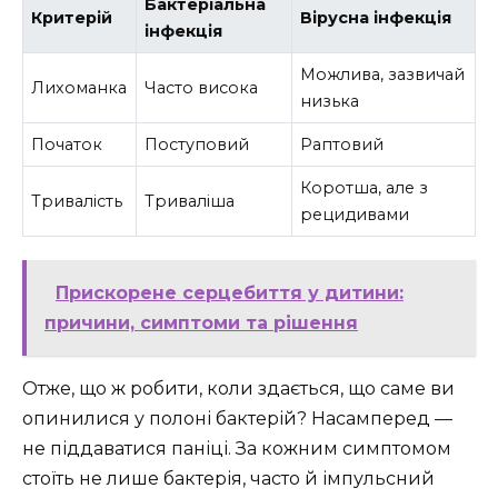
Бактеріальна
Критерій
Вірусна інфекція
інфекція
Можлива, зазвичай
Лихоманка
Часто висока
низька
Початок
Поступовий
Раптовий
Коротша, але з
Тривалість
Триваліша
рецидивами
Прискорене серцебиття у дитини:
причини, симптоми та рішення
Отже, що ж робити, коли здається, що саме ви
опинилися у полоні бактерій? Насамперед —
не піддаватися паніці. За кожним симптомом
стоїть не лише бактерія, часто й імпульсний