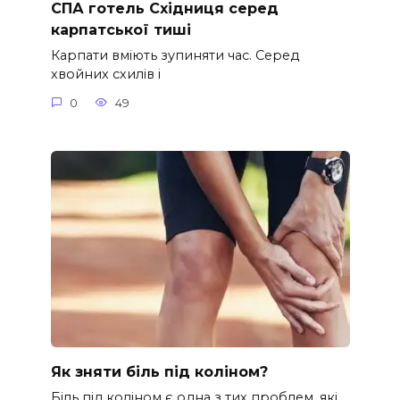
СПА готель Східниця серед
карпатської тиші
Карпати вміють зупиняти час. Серед
хвойних схилів і
0
49
Як зняти біль під коліном?
Біль під коліном є одна з тих проблем, які