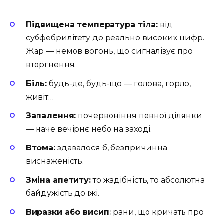
Підвищена температура тіла:
від
субфебрилітету до реально високих цифр.
Жар — немов вогонь, що сигналізує про
вторгнення.
Біль:
будь-де, будь-що — голова, горло,
живіт…
Запалення:
почервоніння певної ділянки
— наче вечірнє небо на заході.
Втома:
здавалося б, безпричинна
виснаженість.
Зміна апетиту:
то жадібність, то абсолютна
байдужість до їжі.
Виразки або висип:
рани, що кричать про