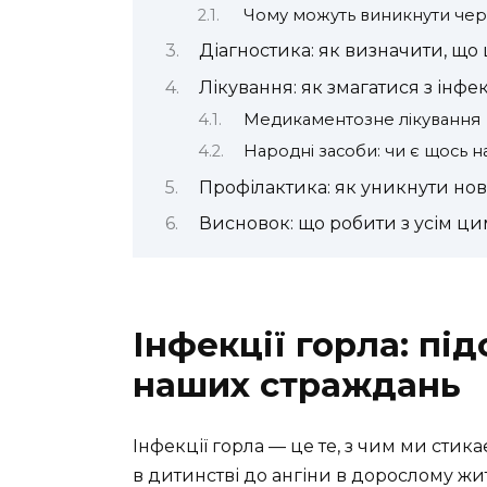
Чому можуть виникнути черв
Діагностика: як визначити, що
Лікування: як змагатися з інфе
Медикаментозне лікування
Народні засоби: чи є щось н
Профілактика: як уникнути нов
Висновок: що робити з усім ци
Інфекції горла: під
наших страждань
Інфекції горла — це те, з чим ми стика
в дитинстві до ангіни в дорослому жит