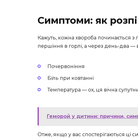
Симптоми: як розпі
Кажуть, кожна хвороба починається з ле
першіння в горлі, а через день-два — 
Почервоніння
Біль при ковтанні
Температура — ох, ця вічна супут
Геморой у дитини: причини, сим
Отже, якщо у вас спостерігаються ці с