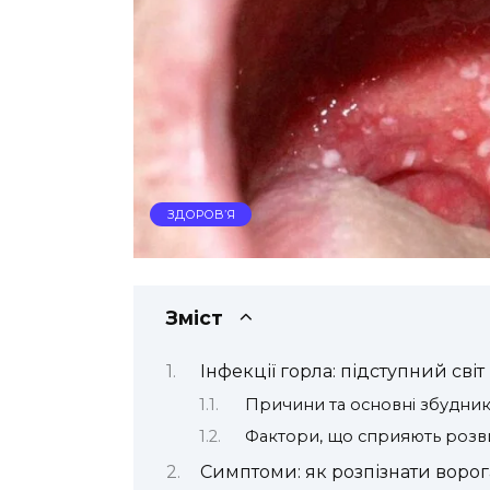
ЗДОРОВ’Я
Зміст
Інфекції горла: підступний сві
Причини та основні збудник
Фактори, що сприяють розви
Симптоми: як розпізнати ворог