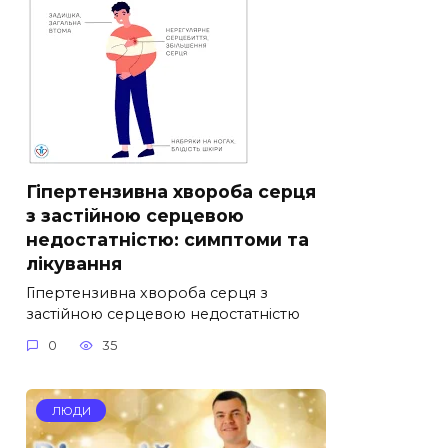
Гіпертензивна хвороба серця
з застійною серцевою
недостатністю: симптоми та
лікування
Гіпертензивна хвороба серця з
застійною серцевою недостатністю
0
35
ЛЮДИ