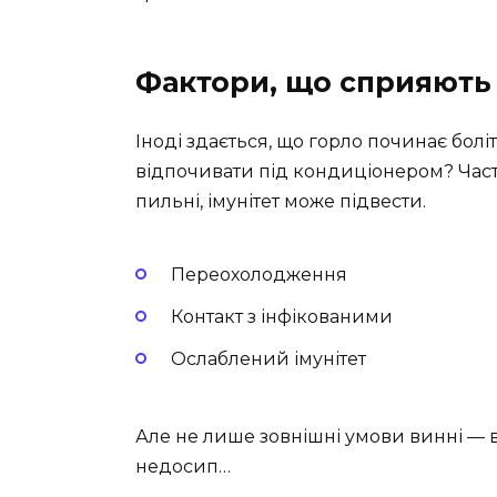
Фактори, що сприяють 
Іноді здається, що горло починає бо
відпочивати під кондиціонером? Час
пильні, імунітет може підвести.
Переохолодження
Контакт з інфікованими
Ослаблений імунітет
Але не лише зовнішні умови винні — в
недосип…