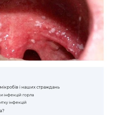
т мікробів і наших страждань
и інфекцій горла
тку інфекцій
а?