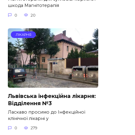
шкода Магнітотерапія
0
20
ЛІКАРНЯ
Львівська інфекційна лікарня:
Відділення №3
Ласкаво просимо до Інфекційної
клінічної лікарні у
0
279