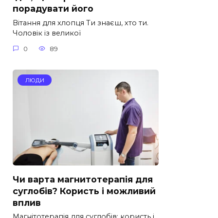
порадувати його
Вітання для хлопця Ти знаєш, хто ти.
Чоловік із великої
0
89
ЛЮДИ
Чи варта магнитотерапія для
суглобів? Користь і можливий
вплив
Магнітотерапія для суглобів: користь і