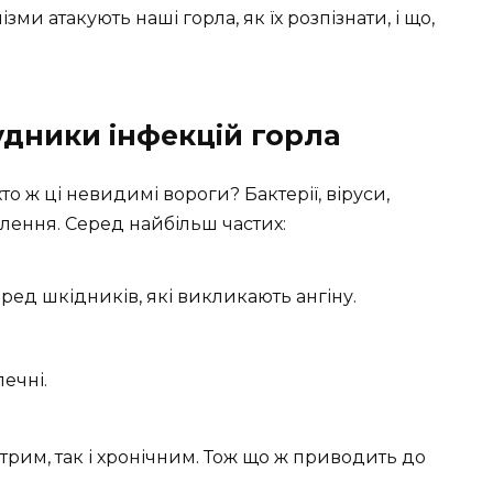
зми атакують наші горла, як їх розпізнати, і що,
удники інфекцій горла
то ж ці невидимі вороги? Бактерії, віруси,
лення. Серед найбільш частих:
ед шкідників, які викликають ангіну.
ечні.
рим, так і хронічним. Тож що ж приводить до