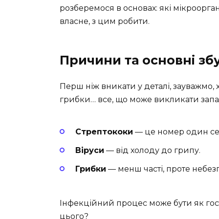
розберемося в основах: які мікрооргані
власне, з цим робити.
Причини та основні зб
Перш ніж вникати у деталі, зауважмо, х
грибки… все, що може викликати запа
Стрептококи
— це номер один сер
Віруси
— від холоду до грипу.
Грибки
— менш часті, проте небезп
Інфекційний процес може бути як гост
цього?