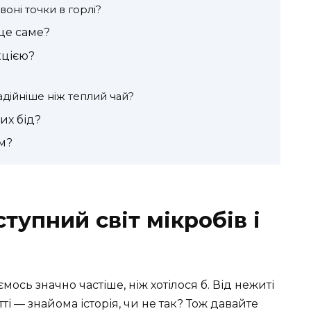
оні точки в горлі?
 це саме?
кцією?
адійніше ніж теплий чай?
их бід?
м?
ступний світ мікробів і
ємось значно частіше, ніж хотілося б. Від нежиті
ті — знайома історія, чи не так? Тож давайте