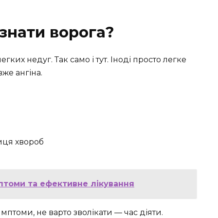
знати ворога?
гких недуг. Так само і тут. Іноді просто легке
вже ангіна.
ниця хвороб
птоми та ефективне лікування
имптоми, не варто зволікати — час діяти.