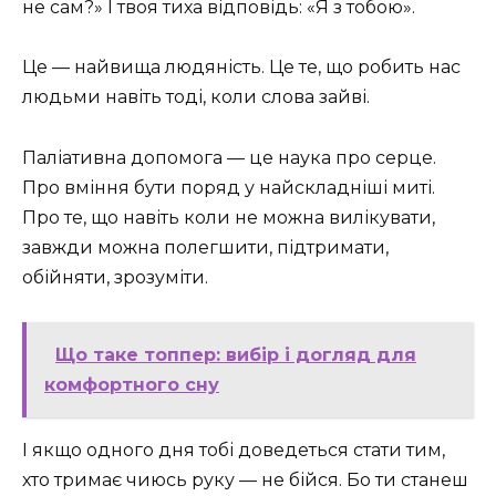
не сам?» І твоя тиха відповідь: «Я з тобою».
Це — найвища людяність. Це те, що робить нас
людьми навіть тоді, коли слова зайві.
Паліативна допомога — це наука про серце.
Про вміння бути поряд у найскладніші миті.
Про те, що навіть коли не можна вилікувати,
завжди можна полегшити, підтримати,
обійняти, зрозуміти.
Що таке топпер: вибір і догляд для
комфортного сну
І якщо одного дня тобі доведеться стати тим,
хто тримає чиюсь руку — не бійся. Бо ти станеш