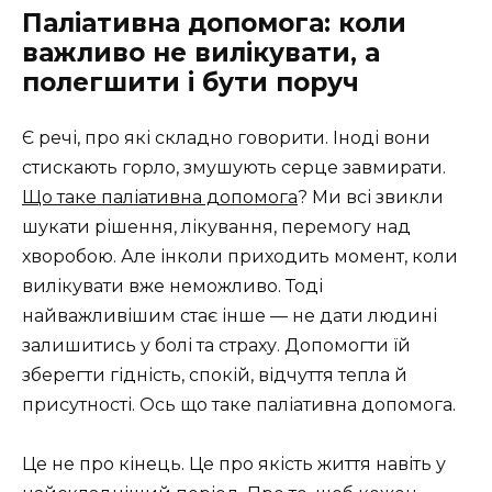
Паліативна допомога: коли
важливо не вилікувати, а
полегшити і бути поруч
Є речі, про які складно говорити. Іноді вони
стискають горло, змушують серце завмирати.
Що таке паліативна допомога
? Ми всі звикли
шукати рішення, лікування, перемогу над
хворобою. Але інколи приходить момент, коли
вилікувати вже неможливо. Тоді
найважливішим стає інше — не дати людині
залишитись у болі та страху. Допомогти їй
зберегти гідність, спокій, відчуття тепла й
присутності. Ось що таке паліативна допомога.
Це не про кінець. Це про якість життя навіть у