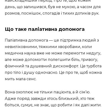
найскладніший період. Про те, щоб кожен
день, що залишився, був не мукою, а часом для
розмов, посмішок, спогадів і тихих дотиків рук.
Що таке паліативна допомога
Паліативна допомога — це підтримка людей з
невиліковними, тяжкими хворобами, коли
медична наука вже не може перемогти недугу,
але може допомогти полегшити біль, тривогу,
фізичний та душевний дискомфорт. Це турбота
про тіло і душу одночасно. Це про те, щоб кожна
мить мала сенс.
Вона охоплює не тільки пацієнта, а й сім’ю.
Адже поряд завжди хтось близький, хто теж
боїться, сумує, не знає, що робити і як далі жити.