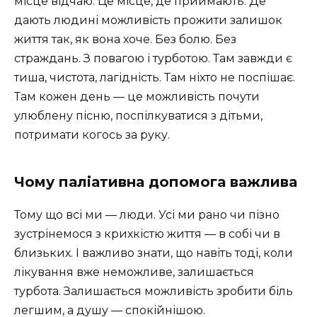
місце відчаю. Це місце, де приймають. Де
дають людині можливість прожити залишок
життя так, як вона хоче. Без болю. Без
страждань. З повагою і турботою. Там завжди є
тиша, чистота, лагідність. Там ніхто не поспішає.
Там кожен день — це можливість почути
улюблену пісню, поспілкуватися з дітьми,
потримати когось за руку.
Чому паліативна допомога важлива
Тому що всі ми — люди. Усі ми рано чи пізно
зустрінемося з крихкістю життя — в собі чи в
близьких. І важливо знати, що навіть тоді, коли
лікування вже неможливе, залишається
турбота. Залишається можливість зробити біль
легшим, а душу — спокійнішою.