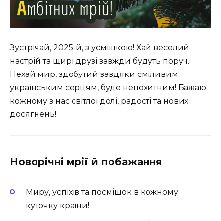
Зустрічай, 2025-й, з усмішкою! Хай веселий
настрій та щирі друзі завжди будуть поруч.
Нехай мир, здобутий завдяки сміливим
українським серцям, буде непохитним! Бажаю
кожному з нас світлої долі, радості та нових
досягнень!
Новорічні мрії й побажання
Миру, успіхів та посмішок в кожному
куточку країни!