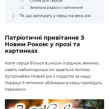
Слова для Героїв
Загальна радість і натхнення
Те, що залишать у серці на весь рік
Патріотичні привітання З
Новим Роком: у прозі та
картинках
Коли серце б’ється в унісон із рідною землею,
навіть найхолодніша ніч здається теплою.
Зустрічаймо Новий рік з гордістю за нашу
Україну! З теплими обіймами в серці прийдуть
перемоги.