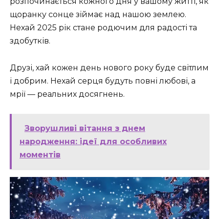
розпочинається кожного дня у вашому житті, як
щоранку сонце зіймає над нашою землею.
Нехай 2025 рік стане родючим для радості та
здобутків.
Друзі, хай кожен день нового року буде світлим
і добрим. Нехай серця будуть повні любові, а
мрії — реальних досягнень.
Зворушливі вітання з днем
народження: ідеї для особливих
моментів