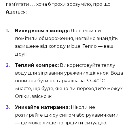
пам’ятати . . . хоча б трохи зрозуміло, про що
йдеться:
Виведення з холоду:
Як тільки ви
помітили обмороження, негайно знайдіть
захищене від холоду місце. Тепло — ваш
друг.
Теплий компрес:
Використовуйте теплу
воду для зігрівання уражених ділянок. Вода
повинна бути не гарячіша за 37–40°C.
Знаєте, що буде, якщо ви переходите межу?
Опіки, звісно ж.
Уникайте натирання:
Ніколи не
розтирайте шкіру снігом або рукавичками
— це може лише погіршити ситуацію.