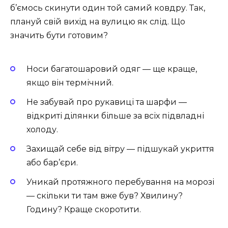
б’ємось скинути один той самий ковдру. Так,
плануй свій вихід на вулицю як слід. Що
значить бути готовим?
Носи багатошаровий одяг — ще краще,
якщо він термічний.
Не забувай про рукавиці та шарфи —
відкриті ділянки більше за всіх підвладні
холоду.
Захищай себе від вітру — підшукай укриття
або бар’єри.
Уникай протяжного перебування на морозі
— скільки ти там вже був? Хвилину?
Годину? Краще скоротити.