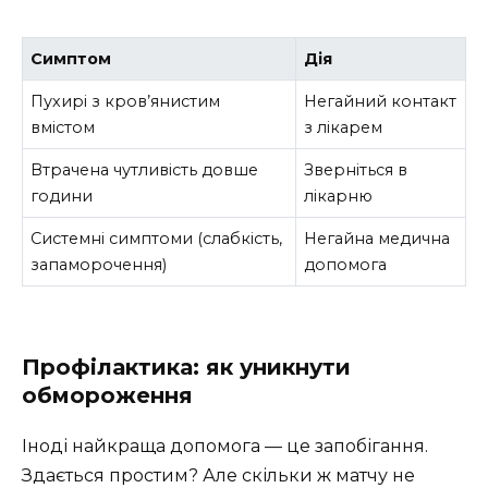
Симптом
Дія
Пухирі з кров’янистим
Негайний контакт
вмістом
з лікарем
Втрачена чутливість довше
Зверніться в
години
лікарню
Системні симптоми (слабкість,
Негайна медична
запаморочення)
допомога
Профілактика: як уникнути
обмороження
Іноді найкраща допомога — це запобігання.
Здається простим? Але скільки ж матчу не