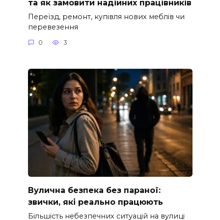
та як замовити надійних працівників
Переїзд, ремонт, купівля нових меблів чи
перевезення
0
3
Вулична безпека без параної:
звички, які реально працюють
Більшість небезпечних ситуацій на вулиці