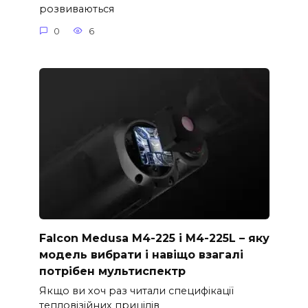
розвиваються
0
6
Falcon Medusa M4-225 і M4-225L – яку
модель вибрати і навіщо взагалі
потрібен мультиспектр
Якщо ви хоч раз читали специфікації
тепловізійних прицілів