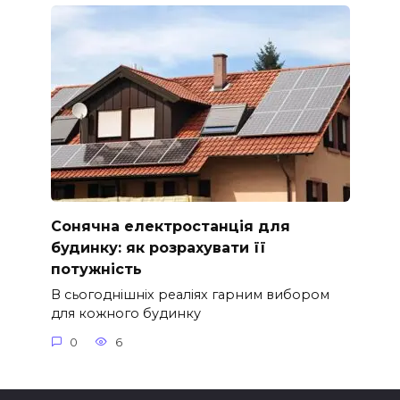
Сонячна електростанція для
будинку: як розрахувати її
потужність
В сьогоднішніх реаліях гарним вибором
для кожного будинку
0
6