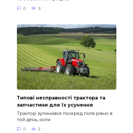
0
3
Типові несправності трактора та
запчастини для їх усунення
Трактор зупинився посеред поля рівно в
той день, коли
0
2