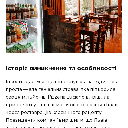
Історія виникнення та особливості
Інколи здається, що піца існувала завжди. Така
проста — але геніальна страва, яка підкорила
серця мільйонів. Pizzeria Luciano вирішила
привнести у Львів шматочок справжньої Італії
через реставрацію класичного рецепту.
Президенти компанії вирішили, що Львів
заслуговує на кращу піцу. І так все почалося.