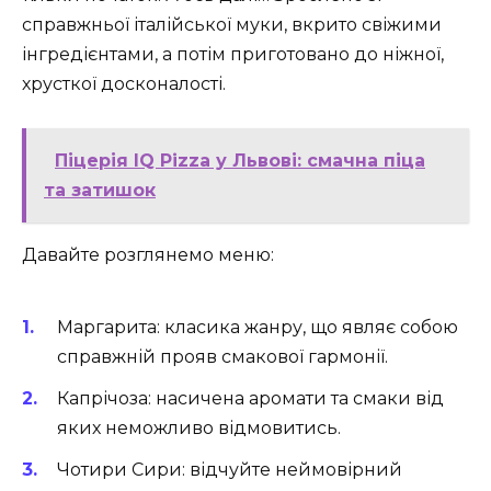
справжньої італійської муки, вкрито свіжими
інгредієнтами, а потім приготовано до ніжної,
хрусткої досконалості.
Піцерія IQ Pizza у Львові: смачна піца
та затишок
Давайте розглянемо меню:
Маргарита
: класика жанру, що являє собою
справжній прояв смакової гармонії.
Капрічоза
: насичена аромати та смаки від
яких неможливо відмовитись.
Чотири Сири
: відчуйте неймовірний