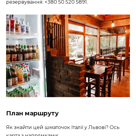
резервування: +380 50 520 5891.
План маршруту
Як знайти цей шматочок Італії у Львові? Ось
карта з напрямками: