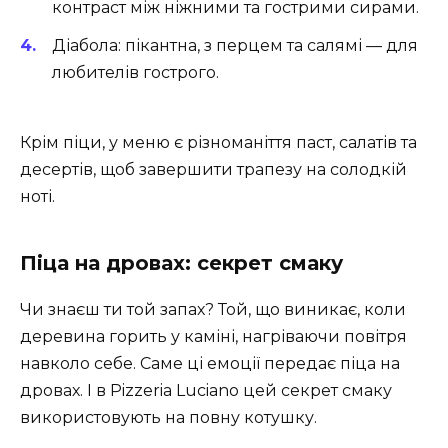
контраст між ніжними та гострими сирами.
Діабола
: пікантна, з перцем та салямі — для
любителів гострого.
Крім піци, у меню є різноманіття паст, салатів та
десертів, щоб завершити трапезу на солодкій
ноті.
Піца на дровах: секрет смаку
Чи знаєш ти той запах? Той, що виникає, коли
деревина горить у каміні, нагріваючи повітря
навколо себе. Саме ці емоції передає піца на
дровах. І в Pizzeria Luciano цей секрет смаку
використовують на повну котушку.