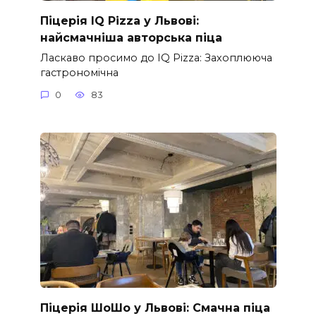
Піцерія IQ Pizza у Львові:
найсмачніша авторська піца
Ласкаво просимо до IQ Pizza: Захоплююча
гастрономічна
0
83
Піцерія ШоШо у Львові: Смачна піца