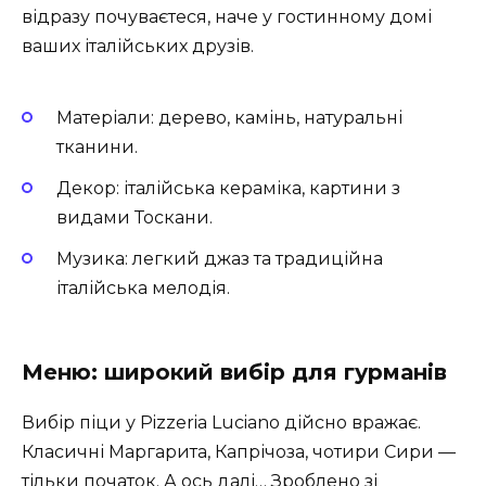
відразу почуваєтеся, наче у гостинному домі
ваших італійських друзів.
Матеріали:
дерево, камінь, натуральні
тканини.
Декор:
італійська кераміка, картини з
видами Тоскани.
Музика:
легкий джаз та традиційна
італійська мелодія.
Меню: широкий вибір для гурманів
Вибір піци у Pizzeria Luciano дійсно вражає.
Класичні Маргарита, Капрічоза, чотири Сири —
тільки початок. А ось далі… Зроблено зі