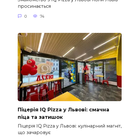
просинається
0
74
Піцерія IQ Pizza у Львові: смачна
піца та затишок
Піцерія IQ Pizza у Львові: кулінарний магніт,
що зачаровує