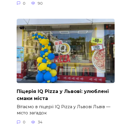
0
90
Піцерія IQ Pizza у Львові: улюблені
смаки міста
Вітаємо в піцерії IQ Pizza у Львові Львів —
місто загадок
0
34