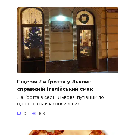
Піцерія Ла Ґротта у Львові:
справжній італійський смак
Ла Ґротта в серці Львова: путівник до
одного з найзахопливіших
0
109