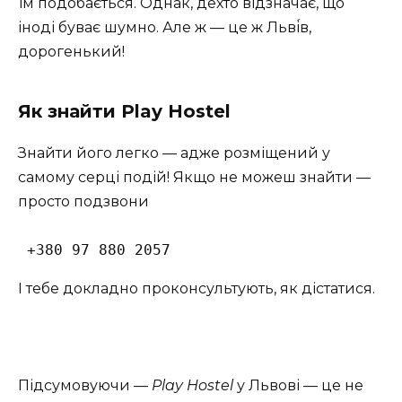
Їм подобається. Однак, дехто відзначає, що
іноді буває шумно. Але ж — це ж Льві́в,
дорогенький!
Як знайти Play Hostel
Знайти його легко — адже розміщений у
самому серці подій! Якщо не можеш знайти —
просто подзвони
 +380 97 880 2057 
І тебе докладно проконсультують, як дістатися.
Підсумовуючи —
Play Hostel
у Львові — це не