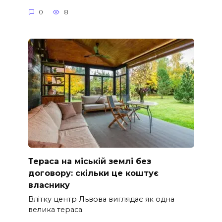
0
8
Тераса на міській землі без
договору: скільки це коштує
власнику
Влітку центр Львова виглядає як одна
велика тераса.