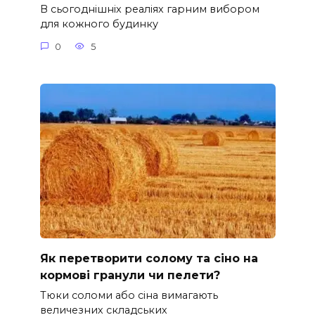
В сьогоднішніх реаліях гарним вибором
для кожного будинку
0
5
Як перетворити солому та сіно на
кормові гранули чи пелети?
Тюки соломи або сіна вимагають
величезних складських