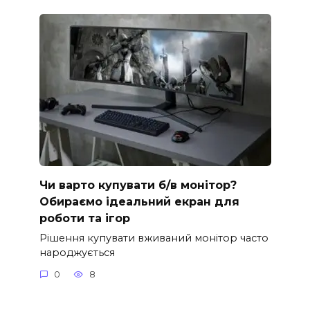
Чи варто купувати б/в монітор?
Обираємо ідеальний екран для
роботи та ігор
Рішення купувати вживаний монітор часто
народжується
0
8