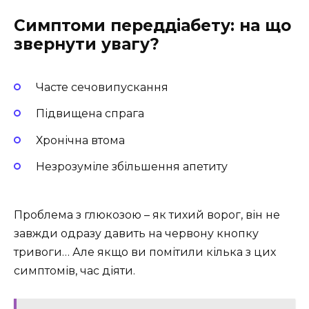
Симптоми переддіабету: на що
звернути увагу?
Часте сечовипускання
Підвищена спрага
Хронічна втома
Незрозуміле збільшення апетиту
Проблема з глюкозою – як тихий ворог, він не
завжди одразу давить на червону кнопку
тривоги… Але якщо ви помітили кілька з цих
симптомів, час діяти.