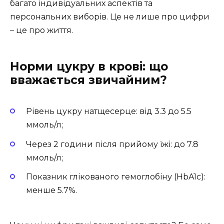
багато індивідуальних аспектів та
персональних виборів. Це не лише про цифри
– це про життя.
Норми цукру в крові: що
вважається звичайним?
Рівень цукру натщесерце: від 3.3 до 5.5
ммоль/л;
Через 2 години після прийому їжі: до 7.8
ммоль/л;
Показник глікованого гемоглобіну (HbA1c):
менше 5.7%.