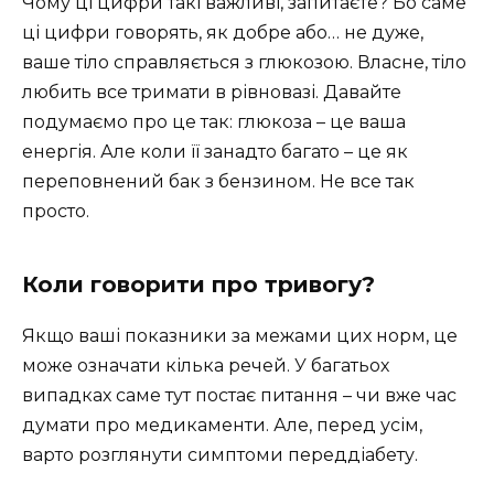
Чому ці цифри такі важливі, запитаєте? Бо саме
ці цифри говорять, як добре або… не дуже,
ваше тіло справляється з глюкозою. Власне, тіло
любить все тримати в рівновазі. Давайте
подумаємо про це так: глюкоза – це ваша
енергія. Але коли її занадто багато – це як
переповнений бак з бензином. Не все так
просто.
Коли говорити про тривогу?
Якщо ваші показники за межами цих норм, це
може означати кілька речей. У багатьох
випадках саме тут постає питання – чи вже час
думати про медикаменти. Але, перед усім,
варто розглянути симптоми переддіабету.