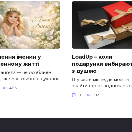
чення іменин у
LoadUp – коли
енному житті
подарунки вибираю
з душею
 ангела — це особливе
, яке має глибоке духовне
Шукаєте місце, де можна
знайти гарні і водночас к
485
0
192