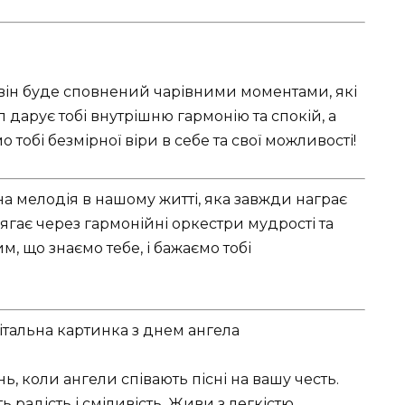
 він буде сповнений чарівними моментами, які
л дарує тобі внутрішню гармонію та спокій, а
 тобі безмірної віри в себе та свої можливості!
на мелодія в нашому житті, яка завжди награє
ягає через гармонійні оркестри мудрості та
, що знаємо тебе, і бажаємо тобі
ь, коли ангели співають пісні на вашу честь.
 радість і сміливість. Живи з легкістю,