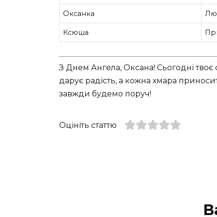
Оксанка
Лю
Ксюша
Пр
З Днем Ангела, Оксана! Сьогодні твоє
дарує радість, а кожна хмара приносить
завжди будемо поруч!
Оцініть статтю
В