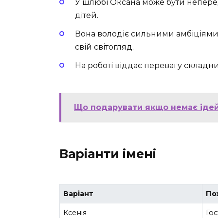
У шлюбі Оксана може бути непере
дітей.
Вона володіє сильними амбіціями,
свій світогляд.
На роботі віддає перевагу складни
Що подарувати якщо немає ідей:
Варіанти імені
Варіант
По
Ксенія
Гос