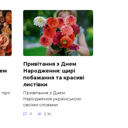
Привітання з Днем
нем
Народження: щирі
побажання та красиві
листівки
е про
Привітання з Днем
Народження українською:
своїми словами
0
2.3к.