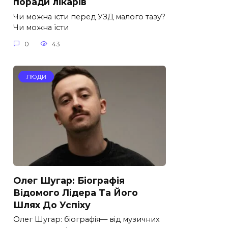
поради лікарів
Чи можна їсти перед УЗД малого тазу?
Чи можна їсти
0
43
ЛЮДИ
Олег Шугар: Біографія
Відомого Лідера Та Його
Шлях До Успіху
Олег Шугар: біографія— від музичних