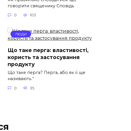
говорити священику Сповідь
0
103
ЛЮДИ
Що таке перга: властивості,
користь та застосування
продукту
Що таке перга? Перга, або як її ще
називають “
0
35
ся