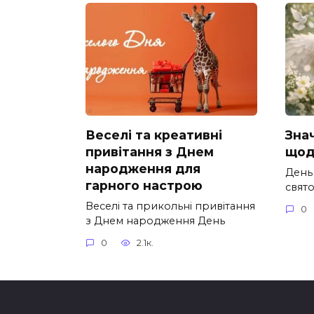
Веселі та креативні
Зна
привітання з Днем
щод
народження для
День
гарного настрою
свято
Веселі та прикольні привітання
0
з Днем народження День
0
2.1к.