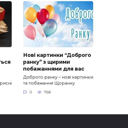
Нові картинки “Доброго
ться
ранку” з щирими
побажаннями для вас
Доброго ранку – нові картинки
орисні
та побажання Щоранку
0
768