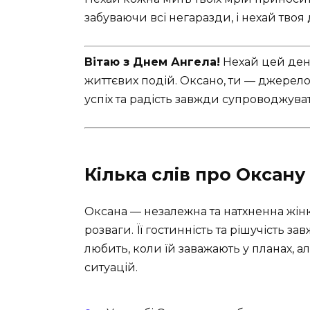
забуваючи всі негаразди, і нехай твоя 
Вітаю з Днем Ангела!
Нехай цей день
життєвих подій. Оксано, ти — джерело с
успіх та радість завжди супроводжувати
Кілька слів про Оксану
Оксана — незалежна та натхненна жінка
розваги. Її гостинність та рішучість 
любить, коли їй заважають у планах, 
ситуацій.