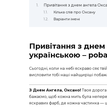
Привітання з днем ангела Окса
Кілька слів про Оксану
Варіанти імені
Привітання з днем
українською – poba
Сьогодні, коли на небі яскраво сяє тв
висловити тобі наші найщиріші побаж
З Днем Ангела, Оксано!
Твоя дорога 
бажаємо, щоб кожна мить була непере
яскравих фарб, де кожна частинка — 