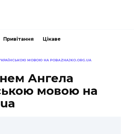
Привітання
Цікаве
 УКРАЇНСЬКОЮ МОВОЮ НА POBAZHAJKO.ORG.UA
Днем Ангела
ською мовою на
.ua