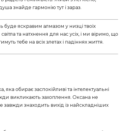
душа знайде гармонію тут і зараз.
 буде яскравим алмазом у низці твоїх
вітла та натхнення для нас усіх, і ми віримо, що
муть тебе на всіх злетах і падіннях життя.
, яка обирає заспокійливі та інтелектуальні
завжди викликають захоплення. Оксана не
але завжди знаходить вихід із найскладніших