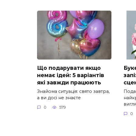
Що подарувати якщо
Буке
немає ідей: 5 варіантів
зап
які завжди працюють
сце
Знайома ситуація: свято завтра,
Подар
а ви досі не знаєте
найк
вигл
0
579
0