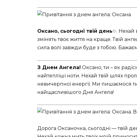
Оксано, сьогодні твій день
✨. Нехай
змінять твоє життя на краще. Твій анге
сила волі завжди буде з тобою. Бажаємо
З Днем Ангела!
Оксано, ти – як радіс
найтепліші ноти. Нехай твій шлях прол
невичерпної енергії. Ми пишаємося тим
найщасливішого Дня Ангела!
Дорога Оксаночка, сьогодні — твій ден
Нехай кожна мить твоїх мрій приносить