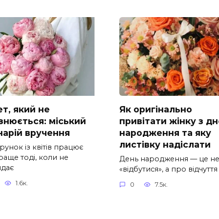
т, який не
Як оригінально
ізнюється: міський
привітати жінку з д
нарій вручення
народження та яку
листівку надіслати
унок із квітів працює
раще тоді, коли не
День народження — це н
ядає
«відбутися», а про відчуття
1.6к.
0
7.5к.