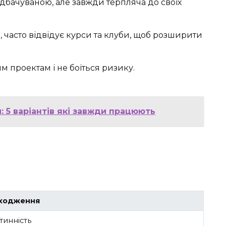
дбачуваною, але завжди терпляча до своїх
 часто відвідує курси та клуби, щоб розширити
м проектам і не боїться ризику.
 5 варіантів які завжди працюють
ходження
тинність