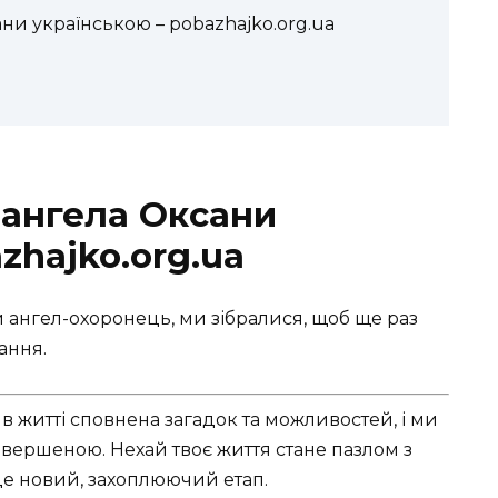
ни українською – pobazhajko.org.ua
 ангела Оксани
zhajko.org.ua
ій ангел-охоронець, ми зібралися, щоб ще раз
ання.
в житті сповнена загадок та можливостей, і ми
вершеною. Нехай твоє життя стане пазлом з
це новий, захоплюючий етап.