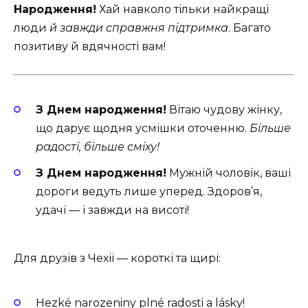
Народження!
Хай навколо тільки найкращі
люди
й завжди справжня підтримка
. Багато
позитиву й вдячності вам!
З Днем народження!
Вітаю чудову жінку,
що дарує щодня усмішки оточенню.
Більше
радості, більше сміху!
З Днем народження!
Мужній чоловік, ваші
дороги ведуть лише уперед. Здоров’я,
удачі — і завжди на висоті!
Для друзів з Чехії — короткі та щирі:
Hezké narozeniny plné radosti a lásky!