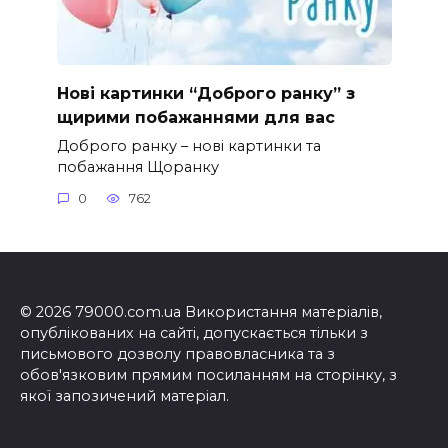
Нові картинки “Доброго ранку” з
щирими побажаннями для вас
Доброго ранку – нові картинки та
побажання Щоранку
0
762
© 2026 79000.com.ua Використання матеріалів,
опублікованих на сайті, допускається тільки з
письмового дозволу правовласника та з
обов'язковим прямим посиланням на сторінку, з
якої запозичений матеріал.