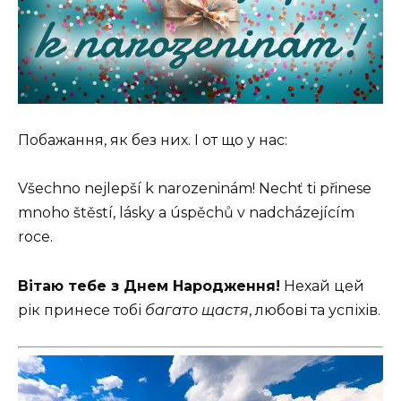
Побажання, як без них. І от що у нас:
Všechno nejlepší k narozeninám! Nechť ti přinese
mnoho štěstí, lásky a úspěchů v nadcházejícím
roce.
Вітаю тебе з Днем Народження!
Нехай цей
рік принесе тобі
багато щастя
, любові та успіхів.