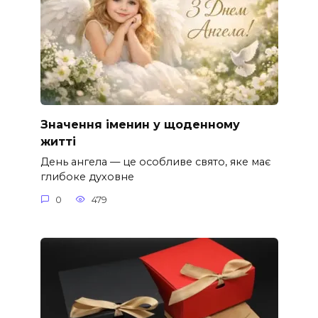
Значення іменин у щоденному
житті
День ангела — це особливе свято, яке має
глибоке духовне
0
479