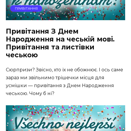
ПРИВІТАННЯ
Привітання З Днем
Народження на чеській мові.
Привітання та листівки
чеською
Сюрпризи? Звісно, хто їх не обожнює. І ось саме
зараз ми звільнимо трішечки місця для
усмішки — привітання з Днем Народження
чеською. Чому б ні?