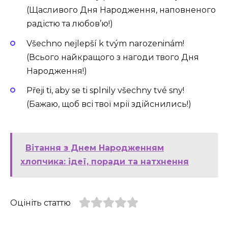
(Щасливого Дня Народження, наповненого
радістю та любов’ю!)
Všechno nejlepší k tvým narozeninám!
(Всього найкращого з нагоди твого Дня
Народження!)
Přeji ti, aby se ti splnily všechny tvé sny!
(Бажаю, щоб всі твої мрії здійснились!)
Вітання з Днем Народженням
хлопчика: ідеї, поради та натхнення
Оцініть статтю