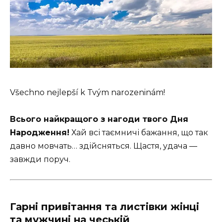
Všechno nejlepší k Tvým narozeninám!
Всього найкращого з нагоди твого Дня
Народження!
Хай всі таємничі бажання, що так
давно мовчать… здійсняться. Щастя, удача —
завжди поруч.
Гарні привітання та листівки жінці
та мужчині на чеській