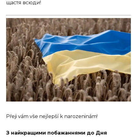
щастя всюди!
Přeji vám vše nejlepší k narozeninám!
З найкращими побажаннями до Дня