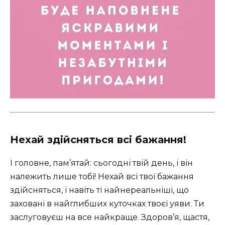
Нехай здійсняться всі бажання!
І головне, пам’ятай: сьогодні твій день, і він
належить лише тобі! Нехай всі твої бажання
здійсняться, і навіть ті найнереальніші, що
заховані в найглибших куточках твоєї уяви. Ти
заслуговуєш на все найкраще. Здоров’я, щастя,