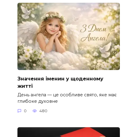
Значення іменин у щоденному
житті
День ангела — це особливе свято, яке має
глибоке духовне
0
480