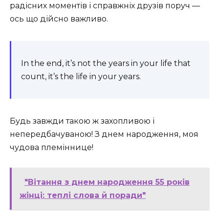
радісних моментів і справжніх друзів поруч —
ось що дійсно важливо.
In the end, it’s not the years in your life that
count, it’s the life in your years.
Будь завжди такою ж захопливою і
непередбачуваною! З днем народження, моя
чудова племіннице!
"Вітання з днем народження 55 років
жінці: теплі слова й поради"