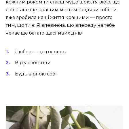
кожним роком ти стаєш мудрішою, і я вірю, що
світ стане ще кращим місцем завдяки тобі. Ти
вже зробила наші життя кращими — просто
тим, що ти є. Я впевнена, що впереду на тебе
чекає ще багато щасливих днів.
Любов — це головне
Вір у свої сили
Будь вірною собі